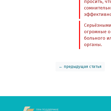
просить, ч
сомнительн
эффективно
Серьёзными
огромные о
больного и
органы.
← предыдущая статья