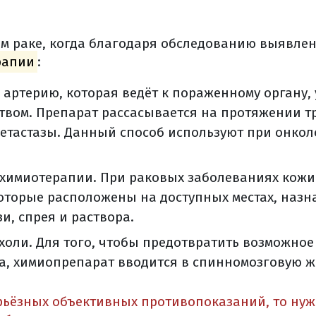
блюдение
ака анального канала
м раке, когда благодаря обследованию выявлен
блюдение (общая информация)
рапии
:
ванной литературы
артерию, которая ведёт к пораженному органу, 
твом. Препарат рассасывается на протяжении тр
етастазы. Данный способ используют при онкол
химиотерапии. При раковых заболеваниях кожи
оторые расположены на доступных местах, наз
и, спрея и раствора.
ухоли. Для того, чтобы предотвратить возможно
а, химиопрепарат вводится в спинномозговую ж
рьёзных объективных противопоказаний, то нуж