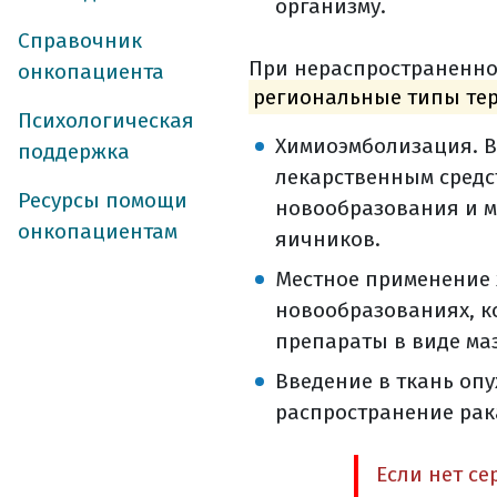
организму.
диспансерное на
Справочник
профилактика р
При нераспространенно
онкопациента
диспансерное на
региональные типы те
список использо
Психологическая
Химиоэмболизация. В 
поддержка
лекарственным средс
Ресурсы помощи
новообразования и м
онкопациентам
яичников.
Местное применение 
новообразованиях, к
препараты в виде маз
Введение в ткань оп
распространение рак
Если нет се