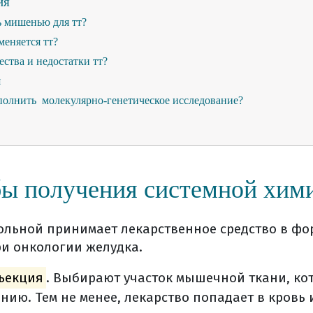
ия
ь мишенью для тт?
меняется тт?
ства и недостатки тт?
я
олнить молекулярно-генетическое исследование?
свой морфологический материал?
ить дома гистологические стекла и блоки?
т лечение таргетными препаратами?
ффективность лекарственного лечения?
бы получения системной хим
я
е нужно задать химиотерапевту
ольной принимает лекарственное средство в фо
время и после лучевой терапии (видео)
ри онкологии желудка.
ация (общая информация)
ъекция
. Выбирают участок мышечной ткани, к
 фоне химиотерапии (видео)
нию. Тем не менее, лекарство попадает в кровь 
я реабилитация