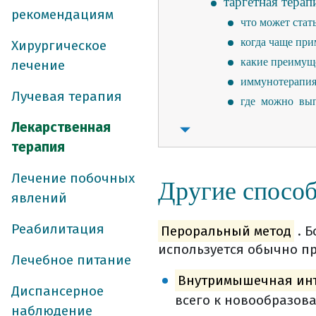
таргетная терап
рекомендациям
что может стат
когда чаще при
Хирургическое
какие преимуще
лечение
иммунотерапи
Лучевая терапия
где можно вып
как получить 
Лекарственная
где и как хран
терапия
как происходи
Лечение побочных
как оценить э
Другие спосо
явлений
гормонотерапи
вопросы которы
Реабилитация
Пероральный метод
. Б
реабилитация во 
используется обычно п
Лечебное питание
уход и реабилит
Внутримышечная ин
реабилитация на
Диспансерное
всего к новообразова
психологическа
наблюдение