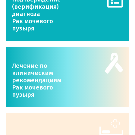
(верификация)
диагноза
Рак мочевого
пузыря
Лечение по
клиническим
рекомендациям
Рак мочевого
пузыря