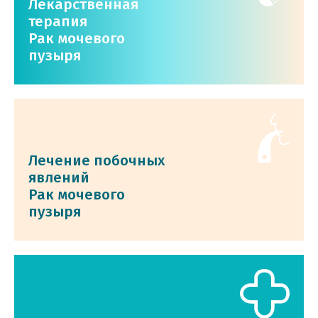
Лекарственная
терапия
Рак мочевого
пузыря
Лечение побочных
явлений
Рак мочевого
пузыря