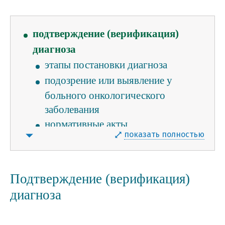
подтверждение (верификация)
диагноза
этапы постановки диагноза
подозрение или выявление у
больного онкологического
заболевания
нормативные акты
показать полностью
сбор данных
классификация опухоли и
патоморфологическое заключение
Подтверждение (верификация)
молекулярно-генетическое
диагноза
тестирование: что это и зачем об
этом нужно знать?