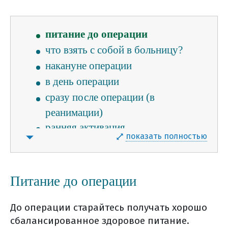
накануне операции
за две недели до операции
питание до операции
что взять с собой в больницу?
накануне операции
в день операции
сразу после операции (в
реанимации)
ранняя активация
показать полностью
в больничной палате
осложнения после хирургического
лечения
Питание до операции
борьба с болью
уход за послеоперационной раной
До операции старайтесь получать хорошо
физическая нагрузка
сбалансированное здоровое питание.