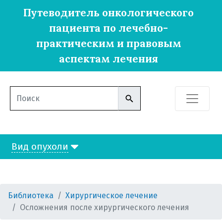
Путеводитель онкологического
пациента по лечебно-
практическим и правовым
аспектам лечения
хирургическое лечение
виды хирургического лечения
что необходимо сообщить врачу
накануне операции
за две недели до операции
Вид опухоли
питание до операции
что взять с собой в больницу?
накануне операции
Библиотека
Хирургическое лечение
в день операции
Осложнения после хирургического лечения
сразу после операции (в