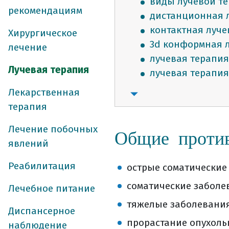
виды лучевой т
рекомендациям
дистанционная 
контактная луче
Хирургическое
3d конформная 
лечение
лучевая терапия
Лучевая терапия
лучевая терапия
стереотаксическ
Лекарственная
общие противоп
терапия
частые побочны
Лечение побочных
питание на фоне
Общие против
явлений
Реабилитация
острые соматические
соматические заболе
Лечебное питание
тяжелые заболевания
Диспансерное
прорастание опухолью
наблюдение