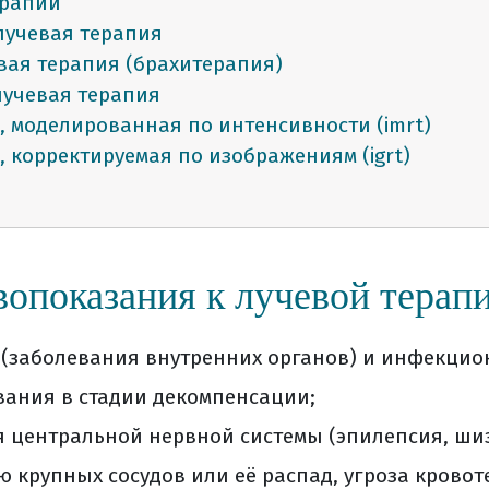
ерапии
лучевая терапия
вая терапия (брахитерапия)
лучевая терапия
, моделированная по интенсивности (imrt)
, корректируемая по изображениям (igrt)
ая радиохирургия (срх)
оказания к лучевой терапии
е эффекты лучевой терапии
 лучевой терапии
опоказания к лучевой терап
 (заболевания внутренних органов) и инфекцио
вания в стадии декомпенсации;
 центральной нервной системы (эпилепсия, шиз
 крупных сосудов или её распад, угроза крово