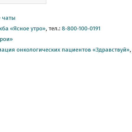
е чаты
жба «Ясное утро»
, тел.:
8-800-100-0191
ерои»
иация онкологических пациентов «Здравствуй»
,