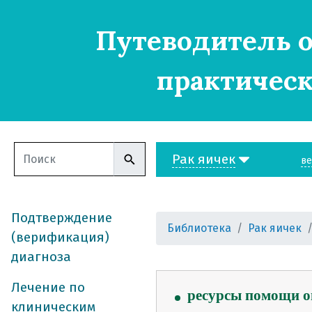
Путеводитель о
практическ
Рак яичек
ве
Подтверждение
Библиотека
Рак яичек
(верификация)
диагноза
Лечение по
ресурсы помощи 
клиническим