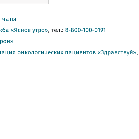
е чаты
жба «Ясное утро»
, тел.:
8-800-100-0191
ерои»
иация онкологических пациентов «Здравствуй»
,