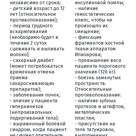
независимо от срока;
инсулиновой помпы;
- детский возраст до 12
- наличие
лет (относительное
гемостатических
противопоказание);
клипс, чтобы не
- период грудного
произошло их
вскармливания
смещение;
(необходимо будет в
- фиксация
течение 2 суток
фрагментов костной
сцеживать и выливать
ткани аппаратом
молоко);
Илизарова;
- сахарный диабет
- превышение веса
(может потребоваться
пациента порогового
временная отмена
значения (120 кг).
приема
- боязнь замкнутых
сахароснижающих
пространств.
препаратов);
Относительные
- заболевания почек;
противопоказания:
- аличие у пациента
- наличие зубных
гиперкинезов
протезов и штифтов,
(непроизвольных
металлических
подергиваний тела);
пластин;
- выраженный болевой
- присутствие на
синдром, когда пациент
теле татуировок,
не сможет длительное
выполненных