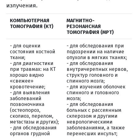
излучения.
КОМПЬЮТЕРНАЯ
МАГНИТНО-
ТОМОГРАФИЯ (КТ)
РЕЗОНАНСНАЯ
ТОМОГРАФИЯ (МРТ)
- для оценки
- для обследования при
состояния костной
подозрении на наличие
ткани;
опухоли в мягких тканях;
- для диагностики
- для обследования
при травмах: на КТ
внутричерепных нервов,
хорошо видно
структур головного и
«свежее»
спинного мозга;
кровотечение;
- для изучения оболочек
- для выявления
спинного и головного
заболеваний
мозга;
позвоночника
- для обследования
(остеопороз,
больных с рассеянным
сколиоз, перелом,
склерозом и другими
метастазы и других);
неврологическими
- для обследования
заболеваниями, а также
органов грудной
перенесших инсульт;