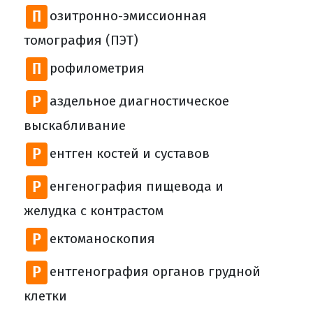
П
озитронно-эмиссионная
томография (ПЭТ)
П
рофилометрия
Р
аздельное диагностическое
выскабливание
Р
ентген костей и суставов
Р
енгенография пищевода и
желудка с контрастом
Р
ектоманоскопия
Р
ентгенография органов грудной
клетки