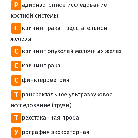
Р
адиоизотопное исследование
костной системы
С
крининг рака предстательной
железы
С
крининг опухолей молочных желез
С
крининг рака
С
финктерометрия
Т
рансректальное ультразвуковое
исследование (трузи)
Т
рехстаканная проба
У
рография экскреторная