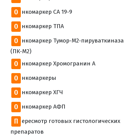
О
нкомаркер СА 19-9
О
нкомаркер ТПА
О
нкомаркер Тумор-М2-пируваткиназа
(ПК-М2)
О
нкомаркер Хромогранин А
О
нкомаркеры
О
нкомаркер ХГЧ
О
нкомаркер АФП
П
ересмотр готовых гистологических
препаратов