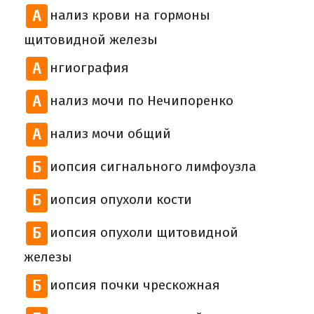
А
нализ крови на гормоны
щитовидной железы
А
нгиография
А
нализ мочи по Нечипоренко
А
нализ мочи общий
Б
иопсия сигнального лимфоузла
Б
иопсия опухоли кости
Б
иопсия опухоли щитовидной
железы
Б
иопсия почки чрескожная