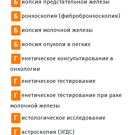
Б
иопсия предстательной железы
Б
ронхоскопия (фибробронхоскопия)
Б
иопсия молочной железы
Б
иопсия опухоли в легких
Г
енетическое консультирование в
онкологии
Г
енетическое тестирование
Г
енетическое тестирование при раке
молочной железы
Г
истологическое исследование
Г
астроскопия (ЭГДС)