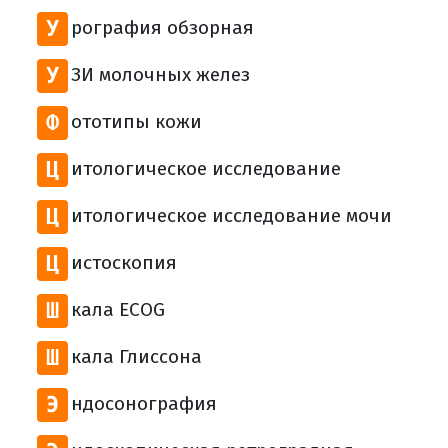
У
рография обзорная
У
ЗИ молочных желез
Ф
ототипы кожи
Ц
итологическое исследование
Ц
итологическое исследование мочи
Ц
истоскопия
Ш
кала ECOG
Ш
кала Глиссона
Э
ндосонография