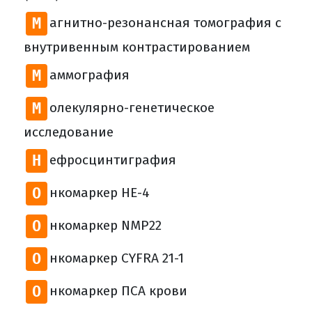
М
агнитно-резонансная томография с
внутривенным контрастированием
М
аммография
М
олекулярно-генетическое
исследование
Н
ефросцинтиграфия
О
нкомаркер НЕ-4
О
нкомаркер NMP22
О
нкомаркер CYFRA 21-1
О
нкомаркер ПСА крови