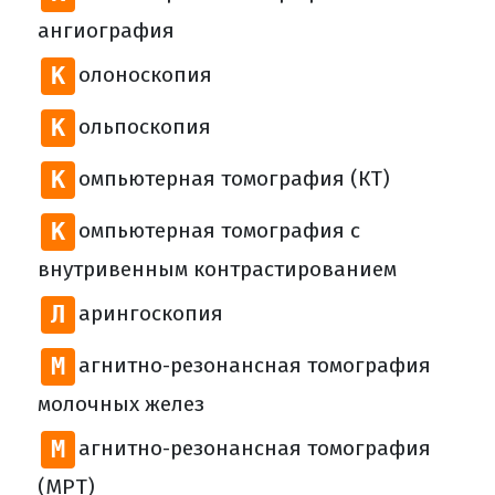
ангиография
К
олоноскопия
К
ольпоскопия
К
омпьютерная томография (КТ)
К
омпьютерная томография с
внутривенным контрастированием
Л
арингоскопия
М
агнитно-резонансная томография
молочных желез
М
агнитно-резонансная томография
(МРТ)