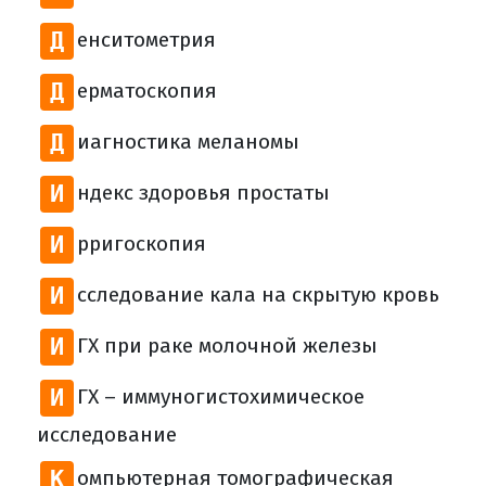
Д
енситометрия
Д
ерматоскопия
Д
иагностика меланомы
И
ндекс здоровья простаты
И
рригоскопия
И
сследование кала на скрытую кровь
И
ГХ при раке молочной железы
И
ГХ – иммуногистохимическое
исследование
К
омпьютерная томографическая