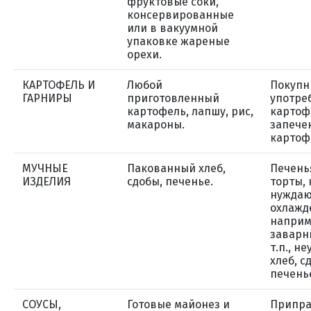
фруктовые соки,
консервированные
или в вакуумной
упаковке жареные
орехи.
КАРТОФЕЛЬ И
Любой
Покупн
ГАРНИРЫ
приготовленный
употре
картофель, лапшу, рис,
картоф
макароны.
запече
картоф
МУЧНЫЕ
Пакованный хлеб,
Печенья
ИЗДЕЛИЯ
сдобы, печенье.
торты,
нуждаю
охлажд
наприм
заварн
т.п., н
хлеб, с
печень
СОУСЫ,
Готовые майонез и
Припра