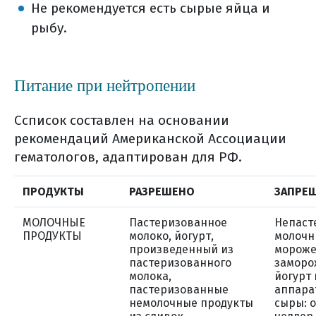
Не рекомендуется есть сырые яйца и
рыбу.
Питание при нейтропении
Ссписок составлен на основании
рекомендаций Американской Ассоциации
гематологов, адаптирован для РФ.
ПРОДУКТЫ
РАЗРЕШЕНО
ЗАПРЕ
МОЛОЧНЫЕ
Пастеризованное
Непаст
ПРОДУКТЫ
молоко, йогурт,
молочн
произведенный из
мороже
пастеризованного
замор
молока,
йогурт 
пастеризованные
аппара
немолочные продукты
сыры: 