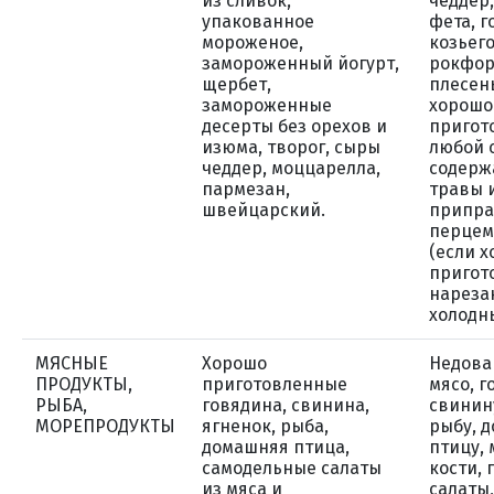
из сливок,
чеддер
упакованное
фета, г
мороженое,
козьего
замороженный йогурт,
рокфор
щербет,
плесен
замороженные
хорошо
десерты без орехов и
пригот
изюма, творог, сыры
любой 
чеддер, моццарелла,
содерж
пармезан,
травы 
швейцарский.
припр
перцем
(если 
пригот
нареза
холодн
МЯСНЫЕ
Хорошо
Недова
ПРОДУКТЫ,
приготовленные
мясо, г
РЫБА,
говядина, свинина,
свинину
МОРЕПРОДУКТЫ
ягненок, рыба,
рыбу, 
домашняя птица,
птицу, 
самодельные салаты
кости,
из мяса и
салаты