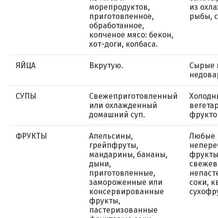
морепродуктов,
из охл
приготовленное,
рыбы, 
обработанное,
копченое мясо: бекон,
хот-доги, колбаса.
ЯЙЦА
Вкрутую.
Сырые 
недова
СУПЫ
Свежеприготовленный
Холодн
или охлажденный
вегета
домашний суп.
фрукто
ФРУКТЫ
Апельсины,
Любые
грейпфруты,
непере
мандарины, бананы,
фрукты
дыни,
свеже
приготовленные,
непаст
замороженные или
соки, к
консервированные
сухофр
фрукты,
пастеризованные