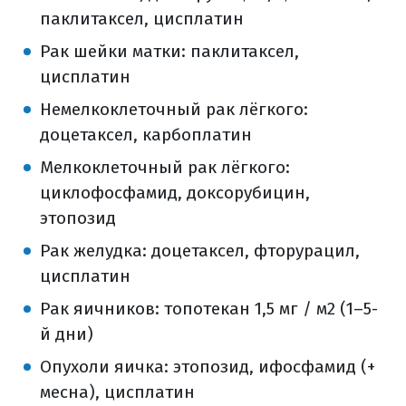
паклитаксел, цисплатин
Рак шейки матки: паклитаксел,
цисплатин
Немелкоклеточный рак лёгкого:
доцетаксел, карбоплатин
Мелкоклеточный рак лёгкого:
циклофосфамид, доксорубицин,
этопозид
Рак желудка: доцетаксел, фторурацил,
цисплатин
Рак яичников: топотекан 1,5 мг / м2 (1–5-
й дни)
Опухоли яичка: этопозид, ифосфамид (+
месна), цисплатин