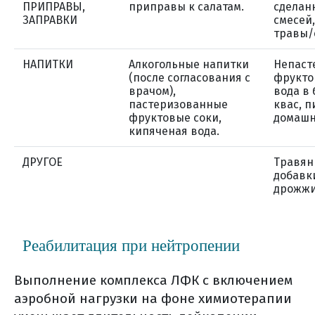
ПРИПРАВЫ,
приправы к салатам.
сделан
ЗАПРАВКИ
смесей
травы/
НАПИТКИ
Алкогольные напитки
Непаст
(после согласования с
фрукто
врачом),
вода в 
пастеризованные
квас, п
фруктовые соки,
домашн
кипяченая вода.
ДРУГОЕ
Травян
добавк
дрожжи
Реабилитация при нейтропении
Выполнение комплекса ЛФК с включением
аэробной нагрузки на фоне химиотерапии