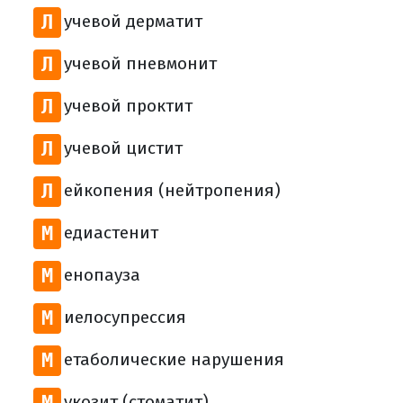
Л
учевой дерматит
Л
учевой пневмонит
Л
учевой проктит
Л
учевой цистит
Л
ейкопения (нейтропения)
М
едиастенит
М
енопауза
М
иелосупрессия
М
етаболические нарушения
М
укозит (стоматит)