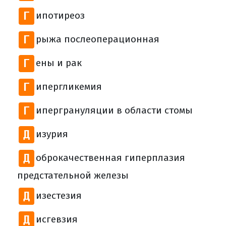
Г
ипотиреоз
Г
рыжа послеоперационная
Г
ены и рак
Г
ипергликемия
Г
ипергрануляции в области стомы
Д
изурия
Д
оброкачественная гиперплазия
предстательной железы
Д
изестезия
Д
исгевзия