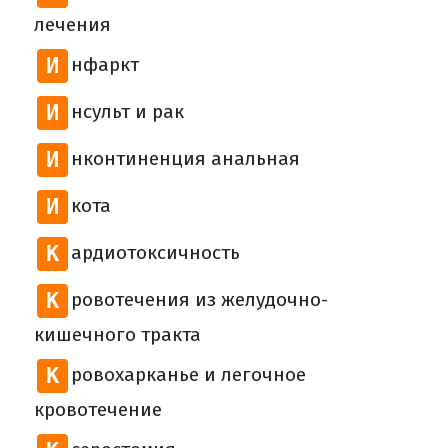
лечения
И
нфаркт
И
нсульт и рак
И
нконтиненция анальная
И
кота
К
ардиотоксичность
К
ровотечения из желудочно-
кишечного тракта
К
ровохарканье и легочное
кровотечение