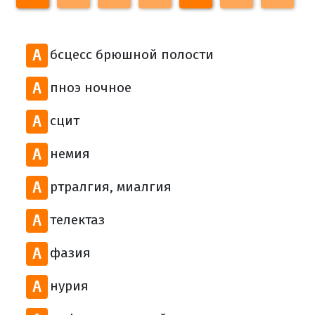
А
бсцесс брюшной полости
А
пноэ ночное
А
сцит
А
немия
А
ртралгия, миалгия
А
телектаз
А
фазия
А
нурия