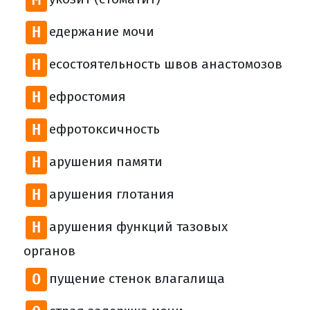
Н
едержание мочи
Н
есостоятельность швов анастомозов
Н
ефростомия
Н
ефротоксичность
Н
арушения памяти
Н
арушения глотания
Н
арушения функций тазовых
органов
О
пущение стенок влагалища