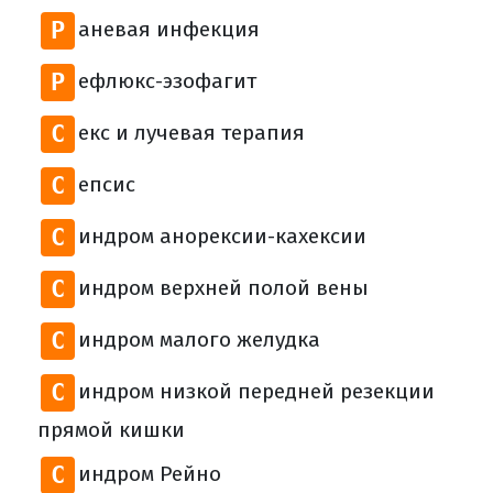
Р
аневая инфекция
Р
ефлюкс-эзофагит
С
екс и лучевая терапия
С
епсис
С
индром анорексии-кахексии
С
индром верхней полой вены
С
индром малого желудка
С
индром низкой передней резекции
прямой кишки
С
индром Рейно