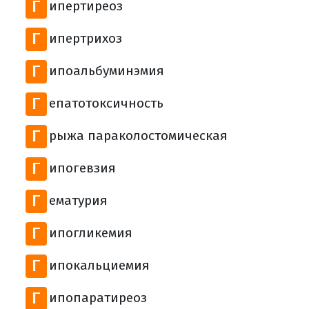
Г
ипертиреоз
Г
ипертрихоз
Г
ипоальбуминэмия
Г
епатотоксичность
Г
рыжа параколостомическая
Г
ипогевзия
Г
ематурия
Г
ипогликемия
Г
ипокальциемия
Г
ипопаратиреоз