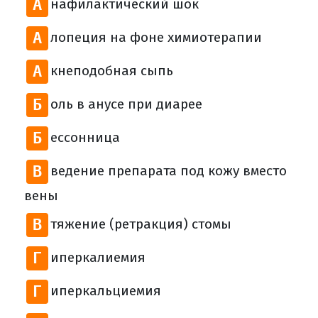
А
нафилактический шок
А
лопеция на фоне химиотерапии
А
кнеподобная сыпь
Б
оль в анусе при диарее
Б
ессонница
В
ведение препарата под кожу вместо
вены
В
тяжение (ретракция) стомы
Г
иперкалиемия
Г
иперкальциемия