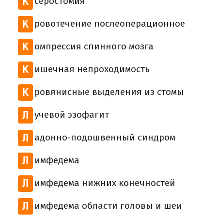
К
серостомия
К
ровотечение послеоперационное
К
омпрессия спинного мозга
К
ишечная непроходимость
К
ровянисные выделения из стомы
Л
учевой эзофагит
Л
адонно-подошвенный синдром
Л
имфедема
Л
имфедема нижних конечностей
Л
имфедема области головы и шеи