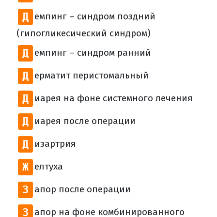
Д
емпинг – синдром поздний
(гипогликесический синдром)
Д
емпинг – синдром ранний
Д
ерматит перистомальный
Д
иарея на фоне системного лечения
Д
иарея после операции
Д
изартрия
Ж
елтуха
З
апор после операции
З
апор на фоне комбинированного