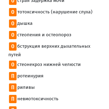
О
страя задержка мочи
О
тотоксичность (нарушение слуха)
О
дышка
О
стеопения и остеопороз
О
бструкция верхних дыхательных
путей
О
стеонекроз нижней челюсти
П
ротеинурия
П
риливы
П
невмотоксичность