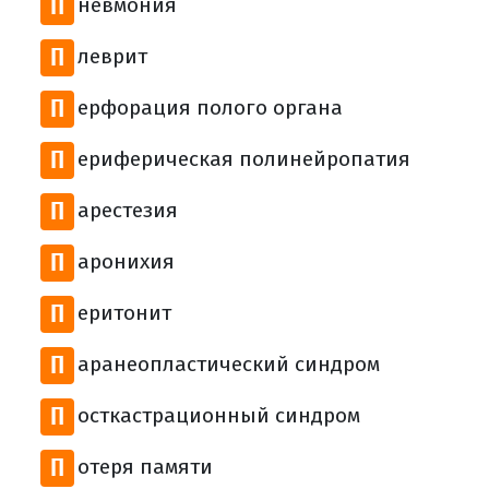
П
невмония
П
леврит
П
ерфорация полого органа
П
ериферическая полинейропатия
П
арестезия
П
аронихия
П
еритонит
П
аранеопластический синдром
П
осткастрационный синдром
П
отеря памяти