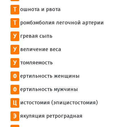
Т
ошнота и рвота
Т
ромбэмболия легочной артерии
У
гревая сыпь
У
величение веса
У
томляемость
Ф
ертильность женщины
Ф
ертильность мужчины
Ц
истостомия (эпицистостомия)
Э
якуляция ретроградная