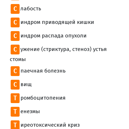
С
лабость
С
индром приводящей кишки
С
индром распада опухоли
С
ужение (стриктура, стеноз) устья
стомы
С
паечная болезнь
С
вищ
Т
ромбоцитопения
Т
енезмы
Т
иреотоксический криз