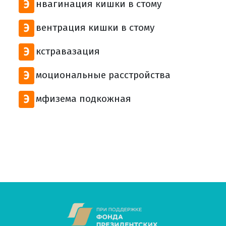
Э
нвагинация кишки в стому
Э
вентрация кишки в стому
Э
кстравазация
Э
моциональные расстройства
Э
мфизема подкожная