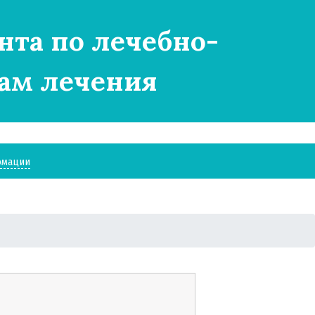
нта по лечебно-
ам лечения
рмации