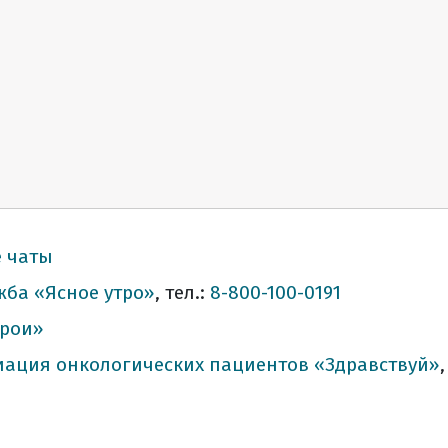
е чаты
жба «Ясное утро»
, тел.:
8-800-100-0191
ерои»
иация онкологических пациентов «Здравствуй»
,