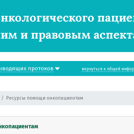
нкологического пацие
им и правовым аспект
ыводящих протоков
вернуться к общей инфо
Ресурсы помощи онкопациентам
нкопациентам