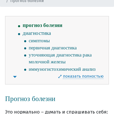
Прогноз болезни
почему развивается рак молочной
железы
что такое наследственный рмж
прогноз болезни
диагностика
симптомы
первичная диагностика
уточняющая диагностика рака
молочной железы
иммуногистохимический анализ
раковых клеток на her2
показать полностью
что такое fish-тест?
нужно ли сдавать кровь на
онкомаркеры
Прогноз болезни
стадии рмж
Это нормально – думать и спрашивать себя:
метастазирование