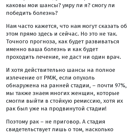
каковы мои шансы? умру ли я? смогу ли
подтверждение (верификация)
победить болезнь?
диагноза (общая информация)
этапы постановки диагноза
Нам часто кажется, что нам могут сказать об
подозрение или выявление у
этом прямо здесь и сейчас. Но это не так.
больного онкологического
Точного прогноза, как будет развиваться
именно ваша болезнь и как будет
заболевания
проходить лечение, не даст ни один врач.
нормативные акты
сбор данных
И хотя действительно шансы на полное
классификация опухоли и
излечение от РМЖ, если опухоль
патоморфологическое заключение
обнаружена на ранней стадии, – почти 97%,
молекулярно-генетическое
мы также знаем многих женщин, которые
тестирование: что это и зачем об
смогли выйти в стойкую ремиссию, хотя их
этом нужно знать?
рак был уже на продвинутой стадии!
где можно выполнить
Поэтому рак – не приговор. А стадия
молекулярно-генетическое
свидетельствует лишь о том, насколько
исследование?