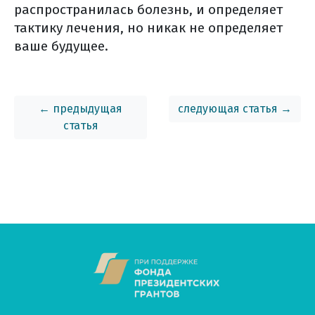
распространилась болезнь, и определяет
как получить свой
тактику лечения, но никак не определяет
морфологический материал?
ваше будущее.
где и как хранить
дома гистологические стекла и
блоки?
← предыдущая
следующая статья →
хирургическое лечение
статья
биопсия сторожевого узла
отсроченная пластика груди
восстановление после операции
лимфостаз – профилактика и
лечение
хирургическое лечение (общая
информация)
виды хирургического лечения
что необходимо сообщить врачу