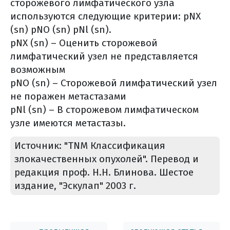
сторожевого лимфатического узла
химиотерапия
используются следующие критерии: pNX
гормональная терапия
(sn) pNO (sn) pNl (sn).
таргетная терапия
pNX (sn) – Оценить сторожевой
препараты для укрепления
лимфатический узел не представляется
костной ткани
возможным
лучевая терапия
pNO (sn) – Сторожевой лимфатический узел
хирургическое вмешательство
не поражен метастазами
отказ от лечения
pNl (sn) – В сторожевом лимфатическом
контрольные обследования
узле имеются метастазы.
участие в клинических
Источник: "TNM Классификация
исследованиях
злокачественных опухолей". Перевод и
химиотерапия/таргетная терапия
редакция проф. Н.Н. Блинова. Шестое
(общая информация)
издание, "Эскулап" 2003 г.
цель лекарственной терапии
что такое схема химиотерапии?
внутривенное введение