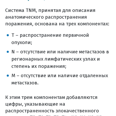
смогу ли я работать
как рассказать начальнику о
Система TNM, принятая для описания
диагнозе
анатомического распространения
как еще я могу помочь себе
поражения, основана на трех компонентах:
лучше переносить лечение
Т – распространение первичной
лечение по клиническим
опухоли;
рекомендациям (общая
N – отсутствие или наличие метастазов в
информация)
регионарных лимфатических узлах и
почему развивается рак молочной
степень их поражения;
железы
что такое наследственный рмж
М – отсутствие или наличие отдаленных
прогноз болезни
метастазов.
диагностика
симптомы
К этим трем компонентам добавляются
первичная диагностика
цифры, указывающие на
уточняющая диагностика рака
распространенность злокачественного