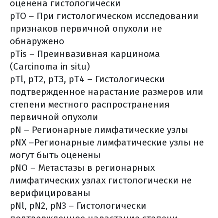
(брахитерапия)
оценена гистологически
рТО – При гистологическом исследовании
3d конформная лучевая
признаков первичной опухоли не
терапия
обнаружено
лучевая терапия,
pTis – Преинвазивная карцинома
моделированная по
(Carcinoma in situ)
интенсивности (imrt)
pTl, pT2, рТЗ, рТ4 – Гистологически
лучевая терапия,
подтвержденное нарастание размеров или
корректируемая по
степени местного распространения
изображениям (igrt)
первичной опухоли
стереотаксическая
pN – Регионарные лимфатические узлы
радиохирургия (срх)
pNX –Регионарные лимфатические узлы не
общие противопоказания к
могут быть оценены
лучевой терапии
pNO – Метастазы в регионарных
частые побочные эффекты
лимфатических узлах гистологически не
верифицированы
лучевой терапии
pNl, pN2, pN3 – Гистологически
питание на фоне лучевой