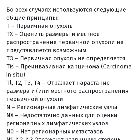
отсроченная пластика груди
Во всех случаях используются следующие
восстановление после
общие принципы:
операции
Т – Первичная опухоль
лимфостаз – профилактика и
ТХ – Оценить размеры и местное
лечение
распространение первичной опухоли не
хирургическое лечение (общая
представляется возможным
информация)
ТО – Первичная опухоль не определяется
виды хирургического лечения
Tis – Преинвазивная карцинома (Carcinoma
что необходимо сообщить
in situ)
врачу накануне операции
Tl, T2, ТЗ, Т4 – Отражает нарастание
за две недели до операции
размера и/или местного распространения
питание до операции
первичной опухоли
что взять с собой в больницу?
N – Регионарные лимфатические узлы
NX – Недостаточно данных для оценки
накануне операции
регионарных лимфатических узлов
в день операции
N0 – Нет регионарных метастазов
сразу после операции (в
N1, N2, N3 Отражают различную степень