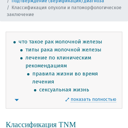
Подтверждение (верификация) диагноза
Классификация опухоли и патоморфологическое
заключение
что такое рак молочной железы
типы рака молочной железы
лечение по клиническим
рекомендациям
правила жизни во время
лечения
сексуальная жизнь
как ухаживать за кожей и
показать полностью
ногтями
хорошие эмоции
физическая нагрузка
Классификация TNM