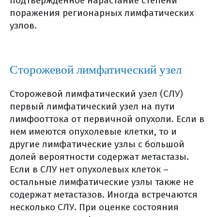
подтвержденное нарастание степени
терапии
поражения регионарных лимфатических
химиотерапия
узлов.
побочные эффекты
химиотерапии и их лечение
тошнота
Сторожевой лимфатический узел
диарея
отклонения показателей
Сторожевой лимфатический узел (СЛУ)
крови
первый лимфатический узел на пути
стоматиты
лимфооттока от первичной опухоли. Если в
повышение температуры
нем имеются опухолевые клетки, то и
после химиотерапии
другие лимфатические узлы с большой
выпадение волос
долей вероятности содержат метастазы.
(аллопеция)
Если в СЛУ нет опухолевых клеток –
лечение метастатического рака
остальные лимфатические узлы также не
молочной железы
содержат метастазов. Иногда встречаются
лекарственная терапия
несколько СЛУ. При оценке состояния