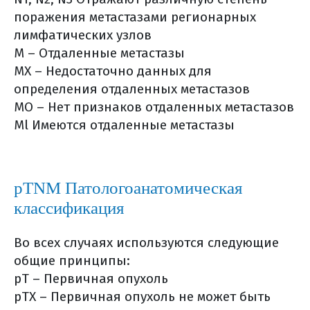
реанимации)
поражения метастазами регионарных
ранняя активация
лимфатических узлов
в больничной палате
М – Отдаленные метастазы
осложнения после
MX – Недостаточно данных для
хирургического лечения
определения отдаленных метастазов
борьба с болью
МО – Нет признаков отдаленных метастазов
уход за послеоперационной
Ml Имеются отдаленные метастазы
раной
физическая нагрузка
лучевая терапия (радиотерапия)
pTNM Патологоанатомическая
лучевая терапия (общая
классификация
информация)
виды лучевой терапии
Во всех случаях используются следующие
дистанционная лучевая
общие принципы:
терапия
рТ – Первичная опухоль
контактная лучевая терапия
рТХ – Первичная опухоль не может быть