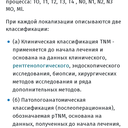
процесса: ТО, Т1, Т2, ТЗ, Т4 , N0, N1, N2, N3
молочной железы
МО, Ml.
иммуногистохимический
анализ раковых клеток на her2
При каждой локализации описываются две
что такое fish-тест?
классификации:
нужно ли сдавать кровь на
(а) Клиническая классификация TNM -
онкомаркеры
применяется до начала лечения и
стадии рмж
основана на данных клинического,
метастазирование
рентгенологического
подтверждение (верификация)
, эндоскопического
исследования, биопсии, хирургических
диагноза (общая информация)
методов исследования и ряда
этапы постановки диагноза
дополнительных методов.
подозрение или выявление у
больного онкологического
(б) Патологоанатомическая
заболевания
классификация (послеоперационная),
нормативные акты
обозначаемая pTNM, основана на
сбор данных
данных, полученных до начала лечения,