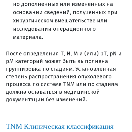
классификация опухоли и
но дополненных или измененных на
патоморфологическое
основании сведений, полученных при
заключение
хирургическом вмешательстве или
молекулярно-генетическое
исследовании операционного
тестирование: что это и зачем
материала.
об этом нужно знать?
где можно выполнить
После определения Т, N, М и (или) рТ, pN и
молекулярно-генетическое
рМ категорий может быть выполнена
исследование?
группировка по стадиям. Установленная
как получить свой
степень распространения опухолевого
процесса по системе TNM или по стадиям
морфологический материал?
должна оставаться в медицинской
где и как хранить
документации без изменений.
дома гистологические стекла и
блоки?
хирургическое лечение
биопсия сторожевого узла
TNM Клиническая классификация