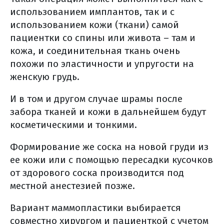
использованием имплантов, так и с
контактная лучевая терапия
использованием кожи (ткани) самой
(брахитерапия)
пациентки со спины или живота – там и
3d конформная лучевая терапия
кожа, и соединительная ткань очень
лучевая терапия, моделированная
похожи по эластичности и упругости на
по интенсивности (imrt)
женскую грудь.
лучевая терапия, корректируемая
по изображениям (igrt)
И в том и другом случае шрамы после
стереотаксическая радиохирургия
забора тканей и кожи в дальнейшем будут
(срх)
косметическими и тонкими.
общие противопоказания к
Формирование же соска на новой груди из
лучевой терапии
ее кожи или с помощью пересадки кусочков
частые побочные эффекты лучевой
от здорового соска производится под
терапии
местной анестезией позже.
питание на фоне лучевой терапии
Вариант маммопластики выбирается
химиотерапия
совместно хирургом и пациенткой с учетом
побочные эффекты химиотерапии и