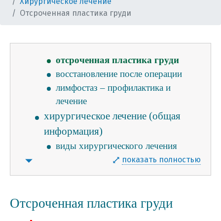
Хирургическое лечение
дома гистологические стекла и
Отсроченная пластика груди
блоки?
хирургическое лечение
биопсия сторожевого узла
отсроченная пластика груди
восстановление после операции
лимфостаз – профилактика и
лечение
хирургическое лечение (общая
информация)
виды хирургического лечения
что необходимо сообщить врачу
показать полностью
накануне операции
за две недели до операции
Отсроченная пластика груди
питание до операции
что взять с собой в больницу?