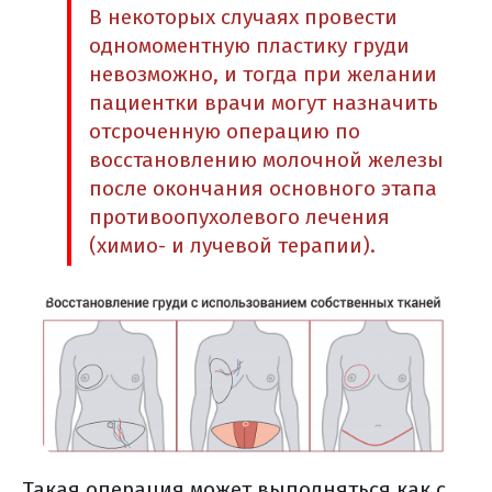
В некоторых случаях провести
накануне операции
одномоментную пластику груди
в день операции
невозможно, и тогда при желании
сразу после операции (в
пациентки врачи могут назначить
реанимации)
отсроченную операцию по
ранняя активация
восстановлению молочной железы
в больничной палате
после окончания основного этапа
осложнения после хирургического
противоопухолевого лечения
лечения
(химио- и лучевой терапии).
борьба с болью
уход за послеоперационной раной
физическая нагрузка
лучевая терапия (радиотерапия)
лучевая терапия (общая
информация)
виды лучевой терапии
дистанционная лучевая терапия
Такая операция может выполняться как с