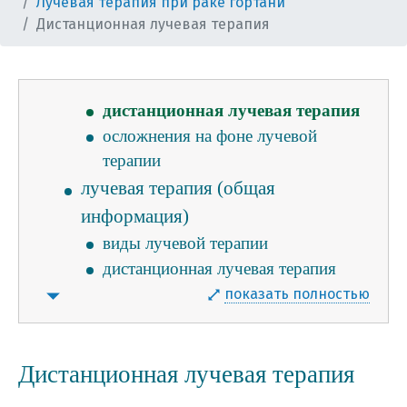
Лучевая терапия при раке гортани
лечения
Дистанционная лучевая терапия
лучевая терапия при раке гортани
брахитерапия рака гортани
технология "кибер-нож"
дистанционная лучевая терапия
осложнения на фоне лучевой
терапии
лучевая терапия (общая
информация)
виды лучевой терапии
дистанционная лучевая терапия
контактная лучевая терапия
показать полностью
(брахитерапия)
3d конформная лучевая терапия
Дистанционная лучевая терапия
лучевая терапия, моделированная
по интенсивности (imrt)