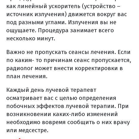
как линейный ускоритель (устройство –
что такое схема химиотерапии?
источник излучения) движется вокруг вас
внутривенное введение
под разными углами. Излучения вы не
химиотерапии
ощущаете. Процедура занимает всего
другие способы получения
несколько минут.
системной химиотерапии
Важно не пропускать сеансы лечения. Если
таргетная терапия
по каким- то причинам сеанс пропускается,
что может стать мишенью для тт?
радиолог может внести корректировки в
когда чаще применяется тт?
план лечения.
какие преимущества и недостатки тт?
иммунотерапия
Каждый день лучевой терапевт
где можно выполнить молекулярно-
осматривает вас с целью определения
генетическое исследование?
побочных эффектов лучевой терапии. При
возникновении каких-либо изменений
как получить свой
морфологический материал?
необходимо вовремя сообщить о них врачу
или медсестре.
где и как хранить
дома гистологические стекла и блоки?