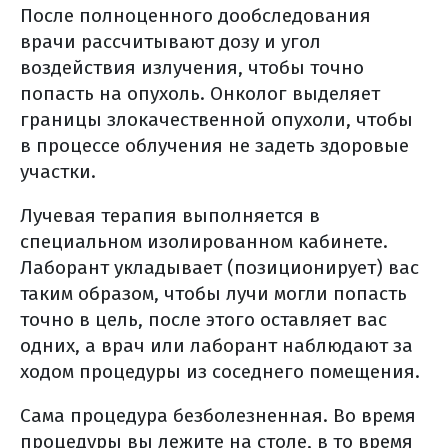
После полноценного дообследования
лучевая терапия, корректируемая
врачи рассчитывают дозу и угол
по изображениям (igrt)
воздействия излучения, чтобы точно
стереотаксическая радиохирургия
попасть на опухоль. Онколог выделяет
(срх)
границы злокачественной опухоли, чтобы
общие противопоказания к
в процессе облучения не задеть здоровые
лучевой терапии
участки.
частые побочные эффекты лучевой
терапии
Лучевая терапия выполняется в
питание на фоне лучевой терапии
специальном изолированном кабинете.
Лаборант укладывает (позиционирует) вас
химио- и химиолучевая терапия
таким образом, чтобы лучи могли попасть
рака гортани
точно в цель, после этого оставляет вас
основные схемы системной терапии
одних, а врач или лаборант наблюдают за
таргетная терапия
ходом процедуры из соседнего помещения.
химиотерапия/таргетная терапия
Сама процедура безболезненная. Во время
(общая информация)
процедуры вы лежите на столе, в то время
цель лекарственной терапии