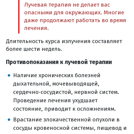
Лучевая терапия не делает вас
как происходит лечение таргетными
опасными для окружающих. Многие
препаратами?
даже продолжают работать во время
как оценить эффективность
лечения.
лекарственного лечения?
Длительность курса излучения составляет
гормонотерапия
более шести недель.
вопросы которые нужно задать
химиотерапевту
Противопоказания к лучевой терапии
побочные явления
Наличие хронических болезней
лечение побочных явлений (общая
дыхательной, мочевыводящей,
информация)
сердечно-сосудистой, нервной систем.
лечение побочных явлений
Проведение лечения ухудшает
какие могут быть осложнения после
состояние, приводит к осложнениям.
операции ларингэктомии с/без
Врастание злокачественной опухоли в
лимфодиссекции?
сосуды кровеносной системы, пищевод и
лечение побочных явлений (общая