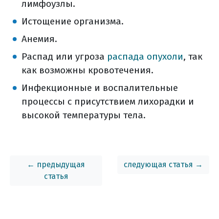
лимфоузлы.
информация)
реабилитация
Истощение организма.
как адаптироваться в случае потери голо
Анемия.
установки трахеостомы
Распад или угроза
распада опухоли
, так
пищеводный голос
как возможны кровотечения.
электронная гортань
Инфекционные и воспалительные
трахео-пищеводное шунтирование
процессы с присутствием лихорадки и
другие методы реабилитации
высокой температуры тела.
уход и реабилитация (общая
информация)
диспансерное наблюдение
диспансерное наблюдение (общая
← предыдущая
следующая статья →
информация)
статья
профилактика рака гортани
список использованной литературы