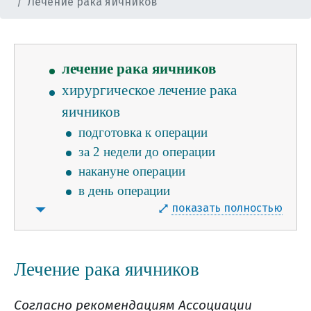
Лечение рака яичников
где и как хранить
дома гистологические стекла и
блоки?
лечение рака яичников
хирургическое лечение рака
яичников
подготовка к операции
за 2 недели до операции
накануне операции
в день операции
показать полностью
сразу после операции (в
реанимации)
ранняя активация
Лечение рака яичников
особенности питания после
пангистерэктомии
Согласно рекомендациям Ассоциации
в больничной палате