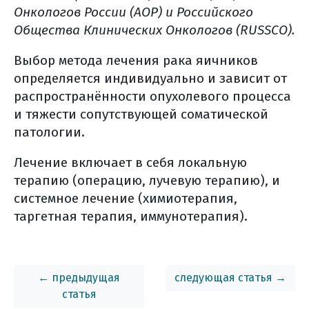
Онкологов России (АОР) и Российского
какие могут быть осложнения после
Общества Клинических Онкологов (RUSSCO).
расширенной экстирпации матки с
придатками, резекции большого
Выбор метода лечения рака яичников
сальника?
определяется индивидуально и зависит от
лечебное питание
распространённости опухолевого процесса
и тяжести сопутствующей соматической
лечебное питание (общая
патологии.
информация)
потребление жидкости во время
Лечение включает в себя локальную
лечения
терапию (операцию, лучевую терапию), и
что можно и нужно есть
системное лечение (химиотерапия,
общие правила питания во время
таргетная терапия, иммунотерапия).
лечения
лучевая терапия рака яичников
как проходит дистанционная
← предыдущая
следующая статья →
лучевая терапия при ря?
статья