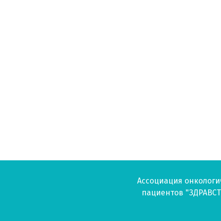
 выявление у больного онкологического заболевания
кты
опухоли и патоморфологическое заключение
етическое тестирование: что это и зачем об этом нужн
лнить молекулярно-генетическое исследование?
свой морфологический материал?
ть дома гистологические стекла и блоки?
ников
ечение рака яичников
перации
операции
ции
Ассоциация онкологи
пациентов "ЗДРАВСТ
и
рации (в реанимации)