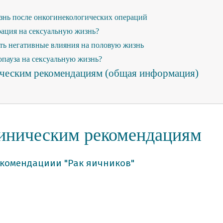
знь после онкогинекологических операций
рация на сексуальную жизнь?
ть негативные влияния на половую жизнь
опауза на сексуальную жизнь?
ическим рекомендациям (общая информация)
яичники?
функции яичников?
линическим рекомендациям
ет рак яичников
томы симптомы рака яичников
екомендациии "Рак яичников"
верификация) диагноза (общая информация)
ки диагноза