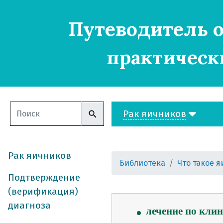
Путеводитель о
практическ
Рак яичников
Рак яичников
Библиотека
Что такое 
Подтверждение
(верификация)
что такое яичник
диагноза
лечение по кли