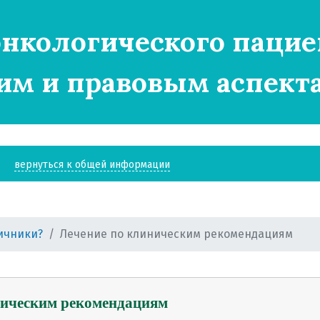
нкологического пацие
им и правовым аспект
вернуться к общей информации
яичники?
Лечение по клиническим рекомендациям
и?
ническим рекомендациям