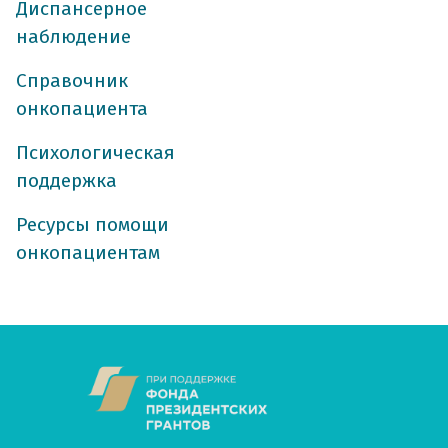
Диспансерное
подозрение или
наблюдение
нормативные а
Справочник
сбор данных
онкопациента
классификация 
молекулярно-ген
Психологическая
где можно выпо
поддержка
как получить 
где и как храни
Ресурсы помощи
лечение рака яич
онкопациентам
хирургическое л
подготовка к о
за 2 недели до 
накануне опера
в день операци
сразу после опе