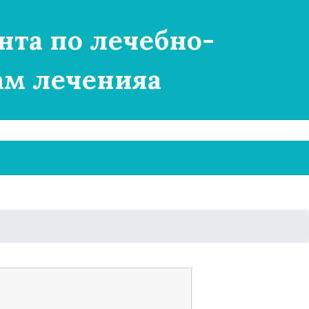
нта по лечебно-
ам леченияа