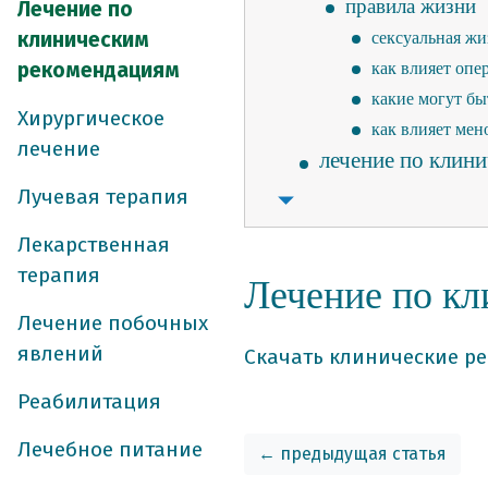
правила жизни
Лечение по
клиническим
сексуальная жи
рекомендациям
как влияет опе
какие могут бы
Хирургическое
как влияет мен
лечение
лечение по клин
из чего состоят 
Лучевая терапия
какие основные 
Лекарственная
рак яичников
терапия
Лечение по к
почему возника
Лечение побочных
основные симп
явлений
диагностика
Скачать клинические р
классификация
Реабилитация
стадирование
Лечебное питание
подтверждение (
← предыдущая статья
этапы постанов