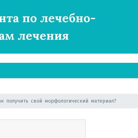
нта по лечебно-
ам лечения
ак получить свой морфологический материал?
о знать?