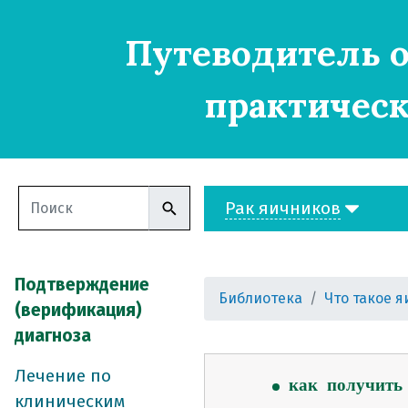
рак яичников
Путеводитель о
почему возника
основные симп
практическ
диагностика
классификация
стадирование
подтверждение (
этапы постанов
Рак яичников
подозрение или
нормативные а
сбор данных
Подтверждение
Библиотека
Что такое 
классификация 
(верификация)
молекулярно-ген
диагноза
где можно выпо
Лечение по
как получить
клиническим