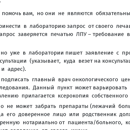
л.
жно есть
питания во время лечения
 помочь вам, но они не являются обязательн
рака яичников
инести в лабораторию запрос от своего леч
станционная лучевая терапия при ря?
Запрос заверяется печатью ЛПУ – требование 
 нежелательные последствия лучевой терапии?
 (общая информация)
но уже в лаборатории пишет заявление с пр
ерапии
ультации (указывает, куда везет на консульт
лучевая терапия
и адрес).
вая терапия (брахитерапия)
подписать главный врач онкологического цен
лучевая терапия
ледования. Данный пункт может варьировать
, моделированная по интенсивности (imrt)
влению прилагается ксерокопия собственного 
, корректируемая по изображениям (igrt)
ая радиохирургия (срх)
о не может забрать препараты (лежачий бол
оказания к лучевой терапии
огда его доверенное лицо или родственник до
е эффекты лучевой терапии
еренную нотариально от пациента/больного, 
е лучевой терапии