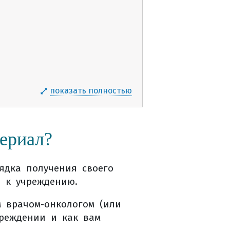
показать полностью
ериал?
 придатками, резекции
ядка получения своего
я к учреждению.
м врачом-онкологом (или
чреждении и как вам