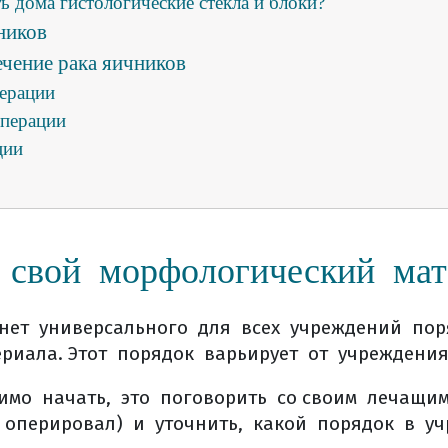
ть дома гистологические стекла и блоки?
ников
ечение рака яичников
перации
операции
ции
и
рации (в реанимации)
ия
 свой морфологический мат
тания после пангистерэктомии
алате
ть осложнения после расширенной экстирпации матки с
нет универсального для всех учреждений пор
ика?
риала. Этот порядок варьирует от учреждени
е
димо начать, это поговорить со своим лечащи
е (общая информация)
 оперировал) и уточнить, какой порядок в у
дкости во время лечения