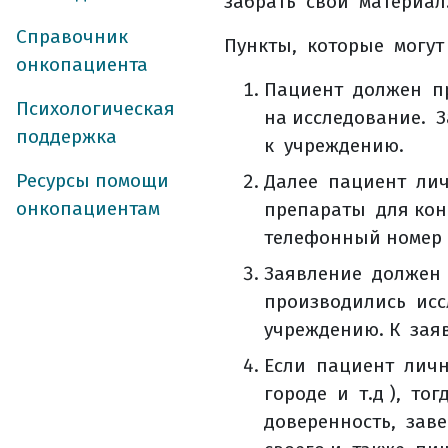
забрать свой материа
что можно и ну
Справочник
общие правила 
Пункты, которые могут
онкопациента
лучевая терапия 
Пациент должен пр
как проходит ди
Психологическая
на исследование. 
какие возможны
поддержка
к учреждению.
лучевая терапия
Ресурсы помощи
Далее пациент лич
виды лучевой т
онкопациентам
препараты для конс
дистанционная 
телефонный номер 
контактная луче
Заявление должен 
3d конформная 
производились исс
лучевая терапия
учреждению. К зая
лучевая терапия
стереотаксическ
Если пациент личн
общие противоп
городе и т.д ), т
частые побочны
доверенность, зав
питание на фон