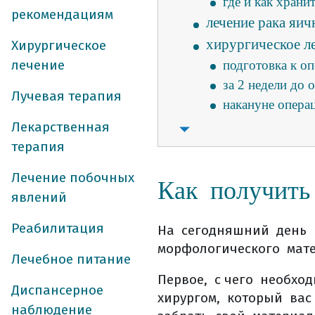
где и как храни
рекомендациям
лечение рака яич
хирургическое л
Хирургическое
лечение
подготовка к о
за 2 недели до 
Лучевая терапия
накануне опера
в день операци
Лекарственная
сразу после опе
терапия
ранняя активац
Лечение побочных
Как получить
особенности пи
явлений
в больничной п
какие могут бы
Реабилитация
На сегодняшний день 
большого сальн
морфологического мате
Лечебное питание
лечебное питани
Первое, с чего необхо
лечебное питани
Диспансерное
хирургом, который вас
потребление жи
наблюдение