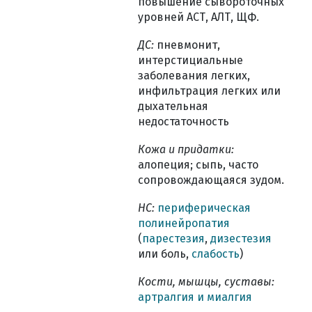
повышение сывороточных
уровней АСТ, АЛТ, ЩФ.
ДС:
пневмонит,
интерстициальные
заболевания легких,
инфильтрация легких или
дыхательная
недостаточность
Кожа и придатки:
алопеция; сыпь, часто
сопровождающаяся зудом.
НС:
периферическая
полинейропатия
(
парестезия
,
дизестезия
или боль,
слабость
)
Кости, мышцы, суставы:
артралгия и миалгия