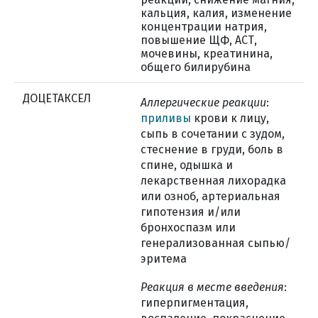
кальция, калия, изменение
концентрации натрия,
повышение ЩФ, АСТ,
мочевины, креатинина,
общего билирубина
ДОЦЕТАКСЕЛ
Аллергические реакции
:
приливы
крови к лицу,
сыпь в сочетании с зудом,
стеснение в груди, боль в
спине, одышка и
лекарственная лихорадка
или озноб, артериальная
гипотензия и/или
бронхоспазм или
генерализованная сыпью/
эритема
Реакция в месте введения
:
гиперпигментация,