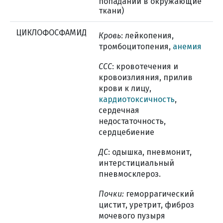
попадании в окружающие
ткани)
ЦИКЛОФОСФАМИД
Кровь
: лейкопения,
тромбоцитопения,
анемия
ССС
: кровотечения и
кровоизлияния, прилив
крови к лицу,
кардиотоксичность
,
сердечная
недостаточность,
сердцебиение
ДС
: одышка, пневмонит,
интерстициальный
пневмосклероз.
Почки:
геморрагический
цистит, уретрит, фиброз
мочевого пузыря