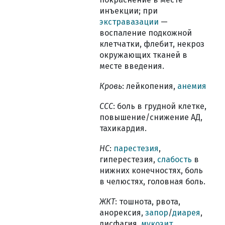
инъекции; при
экстравазации
—
воспаление подкожной
клетчатки, флебит, некроз
окружающих тканей в
месте введения.
Кровь
: лейкопения,
анемия
ССС
: боль в грудной клетке,
повышение/снижение АД,
тахикардия.
НС
:
парестезия
,
гиперестезия,
слабость
в
нижних конечностях, боль
в челюстях, головная боль.
ЖКТ
: тошнота, рвота,
анорексия,
запор
/
диарея
,
дисфагия,
мукозит
,