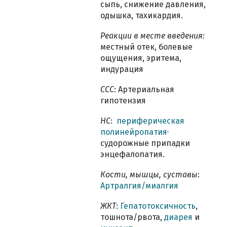
сыпь, снижение давления,
одышка, тахикардия.
Реакции в месте введения:
местный отек, болевые
ощущения, эритема,
индурация
ССС
: Артериальная
гипотензия
НС
:
периферическая
,
полинейропатия
судорожные припадки
энцефалопатия.
Кости, мышцы, суставы
:
Артралгия/миалгия
ЖКТ
:
Гепатотоксичность
,
тошнота/рвота,
диарея
и