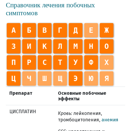
Справочник лечения побочных
симптомов
А
Б
В
Г
Д
Е
Ж
З
И
К
Л
М
Н
О
П
Р
С
Т
У
Ф
Х
Ц
Ч
Ш
Щ
Э
Ю
Я
Препарат
Основные побочные
эффекты
ЦИСПЛАТИН
Кровь:
лейкопения,
тромбоцитопения,
анемия