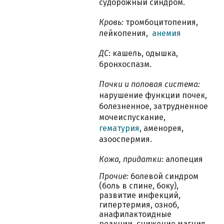
судорожный синдром.
Кровь:
тромбоцитопения,
лейкопения,
анемия
ДС
: кашель, одышка,
бронхоспазм.
Почки и половая система:
нарушение функции почек,
болезненное, затрудненное
мочеиспускание,
гематурия
, аменорея,
азооспермия.
Кожа, придатки
: алопеция
Прочие:
болевой синдром
(боль в спине, боку),
развитие инфекций,
гипертермия, озноб,
анафилактоидные
реакции, снижение магния,