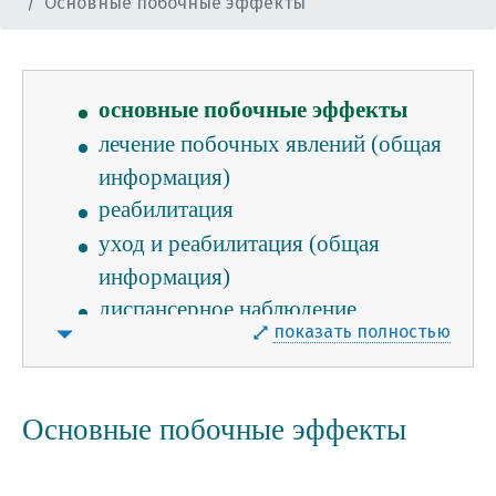
Основные побочные эффекты
вопросы которые нужно задать
химиотерапевту
симптоматическая терапия
основные побочные эффекты
лечение побочных явлений (общая
информация)
реабилитация
уход и реабилитация (общая
информация)
диспансерное наблюдение
показать полностью
факторы , снижающие риск рака
яичников
диспансерное наблюдение (общая
Основные побочные эффекты
информация)
список использованной литературы