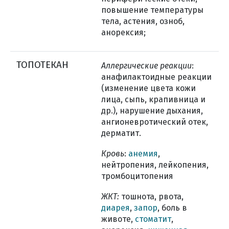
повышение температуры
тела, астения, озноб,
анорексия;
ТОПОТЕКАН
Аллергические реакции
:
анафилактоидные реакции
(изменение цвета кожи
лица, сыпь, крапивница и
др.), нарушение дыхания,
ангионевротический отек,
дерматит.
Кровь
:
анемия
,
нейтропения, лейкопения,
тромбоцитопения
ЖКТ:
тошнота, рвота,
диарея
,
запор
, боль в
животе,
стоматит
,