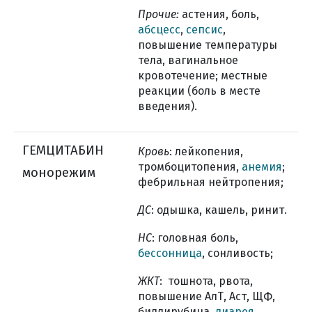
Прочие:
астения, боль,
абсцесс
,
сепсис
,
повышение температуры
тела, вагинальное
кровотечение; местные
реакции (боль в месте
введения).
ГЕМЦИТАБИН
Кровь
: лейкопения,
тромбоцитопения,
анемия
;
монорежим
фебрильная нейтропения;
ДС
: одышка, кашель, ринит.
НС
: головная боль,
бессонница
, сонливость;
ЖКТ
: тошнота, рвота,
повышение АлТ, Аст, ЩФ,
биллирубина,
диарея
,