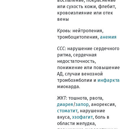
воспаление, покраснение
или сухость кожи, флебит,
кровоизлияние или отек
вены
Кровь:
нейтропения,
тромбоцитопения,
анемия
ССС
: нарушение сердечного
ритма, сердечная
недостаточность,
понижение или повышение
АД, случаи венозной
тромбоэмболии и
инфаркта
миокарда.
ЖКТ
: тошнота, рвота,
диарея
/
запор
, анорексия,
стоматит
, нарушение
вкуса,
эзофагит
, боль в
области желудка,