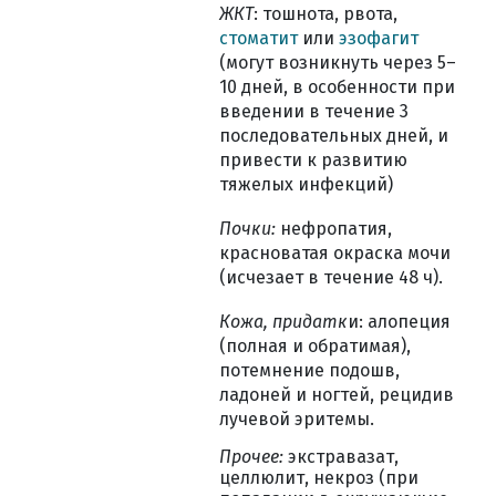
ЖКТ
: тошнота, рвота,
стоматит
или
эзофагит
(могут возникнуть через 5–
10 дней, в особенности при
введении в течение 3
последовательных дней, и
привести к развитию
тяжелых инфекций)
Почки:
нефропатия,
красноватая окраска мочи
(исчезает в течение 48 ч).
Кожа, придатк
и: алопеция
(полная и обратимая),
потемнение подошв,
ладоней и ногтей, рецидив
лучевой эритемы.
Прочее:
экстравазат,
целлюлит, некроз (при