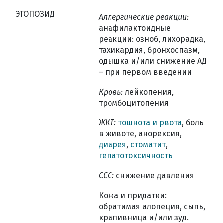
ЭТОПОЗИД
Аллергические реакции:
анафилактоидные
реакции: озноб, лихорадка,
тахикардия, бронхоспазм,
одышка и/или снижение АД
– при первом введении
Кровь:
лейкопения,
тромбоцитопения
ЖКТ:
тошнота и рвота
, боль
в животе, анорексия,
диарея
,
стоматит
,
гепатотоксичность
ССС:
снижение давления
Кожа и придатки:
обратимая алопеция, сыпь,
крапивница и/или зуд.