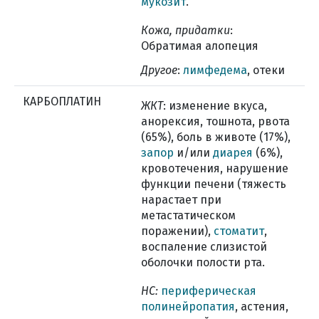
мукозит
.
Кожа, придатки
:
Обратимая алопеция
Другое
:
лимфедема
, отеки
КАРБОПЛАТИН
ЖКТ
: изменение вкуса,
анорексия, тошнота, рвота
(65%), боль в животе (17%),
запор
и/или
диарея
(6%),
кровотечения, нарушение
функции печени (тяжесть
нарастает при
метастатическом
поражении),
стоматит
,
воспаление слизистой
оболочки полости рта.
НС:
периферическая
полинейропатия
, астения,