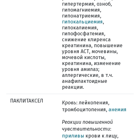
гипертермия, озноб,
гипомагниемия,
гипонатриемия,
гипокальциемия
,
гипокалиемия,
гипофосфатемия,
снижение клиренса
креатинина, повышение
уровня АСТ, мочевины,
мочевой кислоты,
креатинина, изменение
уровня амилаз;
аллергические, в т.ч.
анафилактоидные
реакции.
ПАКЛИТАКСЕЛ
ь
Кров
: лейкопения,
тромбоцитопения,
анемия
Реакции повышенной
чувствительности
:
приливы
крови к лицу,