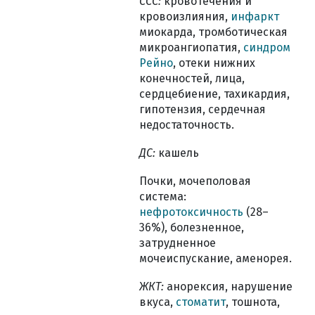
ССС:
кровотечения и
кровоизлияния,
инфаркт
миокарда, тромботическая
микроангиопатия,
синдром
Рейно
, отеки нижних
конечностей, лица,
сердцебиение, тахикардия,
гипотензия, сердечная
недостаточность.
ДС:
кашель
Почки, мочеполовая
система:
нефротоксичность
(28–
36%), болезненное,
затрудненное
мочеиспускание, аменорея.
ЖКТ:
анорексия, нарушение
вкуса,
стоматит
, тошнота,