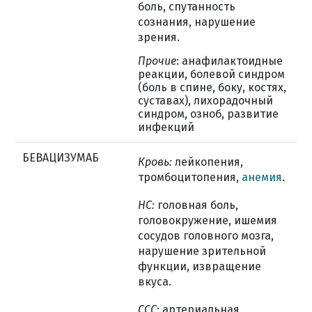
боль, спутанность
сознания, нарушение
зрения.
Прочие
: анафилактоидные
реакции, болевой синдром
(боль в спине, боку, костях,
суставах), лихорадочный
синдром, озноб, развитие
инфекций
БЕВАЦИЗУМАБ
Кровь:
лейкопения,
тромбоцитопения,
анемия
.
НС:
головная боль,
головокружение, ишемия
сосудов головного мозга,
нарушение зрительной
функции, извращение
вкуса.
ССС
: артериальная