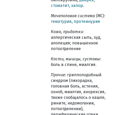
стоматит
,
запор
.
Мочеполовая система (МС):
гематурия
,
протеинурия
Кожа, придатки
:
аллергическая сыпь, зуд,
алопеция; повышенное
потоотделение
Кости, мышцы, суставы
:
боль в спине, миалгия.
Прочие
: гриппоподобный
синдром (лихорадка,
головная боль, астения,
озноб, миалгия, анорексия,
также сообщалось о кашле,
рините, недомогании,
потоотделении),
периферические отеки,