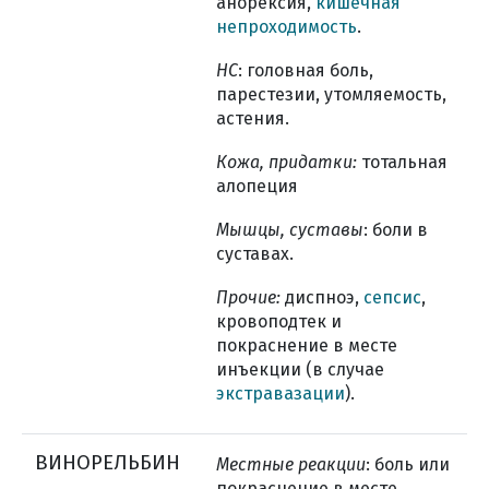
анорексия,
кишечная
непроходимость
.
НС
: головная боль,
парестезии, утомляемость,
астения.
Кожа, придатки:
тотальная
алопеция
Мышцы, суставы
: боли в
суставах.
Прочие:
диспноэ,
сепсис
,
кровоподтек и
покраснение в месте
инъекции (в случае
экстравазации
).
ВИНОРЕЛЬБИН
Местные реакции
: боль или
покраснение в месте