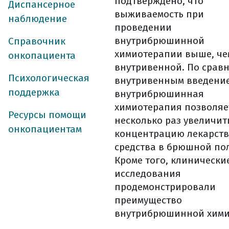
подтверждено, что
Диспансерное
как оценить э
выживаемость при
гормонотерапи
наблюдение
проведении
вопросы которы
внутрибрюшинной
Справочник
симптоматическа
химиотерапии выше, че
онкопациента
основные побоч
внутривенной. По срав
Психологическая
лечение побочны
внутривенным введение
поддержка
внутрибрюшинная
реабилитация
химиотерапия позволяе
уход и реабилит
Ресурсы помощи
несколько раз увеличит
диспансерное на
онкопациентам
концентрацию лекарст
факторы , сниж
средства в брюшной по
диспансерное на
Кроме того, клинически
список использо
исследования
продемонстрировали
преимущество
внутрибрюшинной химио