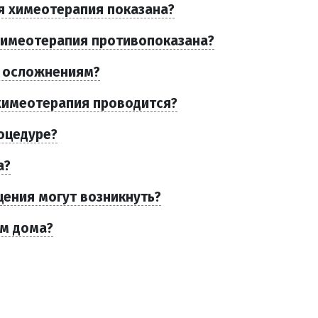
я химеотерапия показана?
химеотерапия противопоказана?
о осложнениям?
химеотерапия проводится?
оцедуре?
а?
ения могут возникнуть?
ом дома?