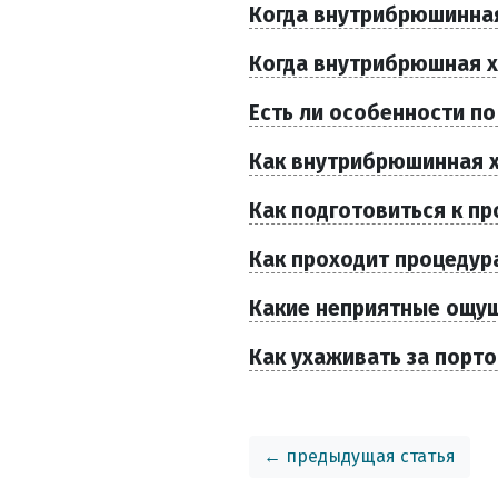
Когда внутрибрюшинна
Когда внутрибрюшная 
Есть ли особенности п
Как внутрибрюшинная 
Как подготовиться к пр
Как проходит процедур
Какие неприятные ощущ
Как ухаживать за порт
← предыдущая статья