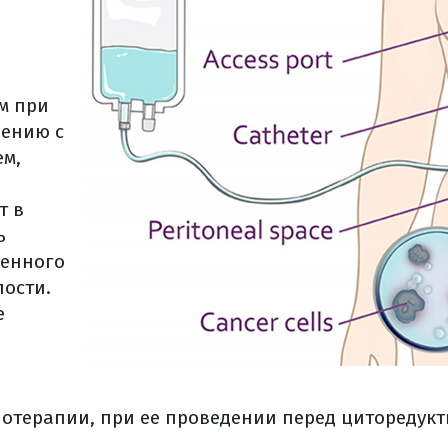
ффективность лекарственного лечения?
я
е нужно задать химиотерапевту
я терапия
м при
ные эффекты
нению с
х явлений (общая информация)
м,
т в
ация (общая информация)
ь
блюдение
венного
ающие риск рака яичников
лости.
блюдение (общая информация)
е
ванной литературы
терапии, при ее проведении перед циторедукт