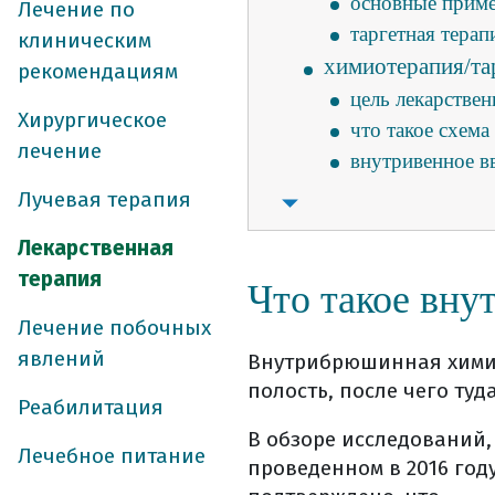
основные приме
Лечение по
таргетная терап
клиническим
химиотерапия/та
рекомендациям
цель лекарствен
Хирургическое
что такое схем
лечение
внутривенное в
другие способы
Лучевая терапия
таргетная терап
Лекарственная
что может стат
терапия
Что такое вн
когда чаще при
какие преимуще
Лечение побочных
иммунотерапи
явлений
Внутрибрюшинная химио
где можно вып
полость, после чего туд
Реабилитация
как получить 
В обзоре исследований,
где и как хран
Лечебное питание
проведенном в 2016 год
как происходи