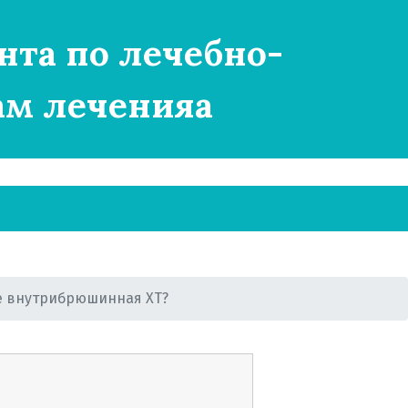
нта по лечебно-
ам леченияа
е внутрибрюшинная ХТ?