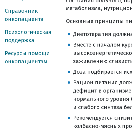
состояния больного, по
этапы постан
метаболизма, нутрицион
подозрение и
Справочник
нормативные
онкопациента
Основные принципы пит
сбор данных
Психологическая
классификаци
Диетотерапия должна 
поддержка
молекулярно-г
Вместе с началом ку
где можно вы
высокоэнергетическо
Ресурсы помощи
как получить
заживлению слизисты
онкопациентам
где и как хра
Доза подбирается ис
лечение рака я
Рацион питания долж
хирургическое л
дефицит в организме
подготовка к
нормального уровня 
за 2 недели д
и слабого синтеза бе
накануне опе
в день опера
Рекомендуется снизит
сразу после 
колбасно-мясных про