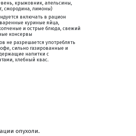
евень, крыжовник, апельсины,
, смородина, лимоны)
ндуется включать в рацион
варенные куриные яйца,
копченые и острые блюда, свежий
ные консервы
ов не разрешается употреблять
офе, сильно газированные и
держащие напитки с
вание?
тами, хлебный квас.
зации опухоли.