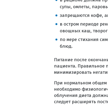
супы, омлеты, паров
запрещаются кофе, а
в остром периоде рек
овощных каш, творог,
по мере стихания си
блюд.
Питание после окончани
пациента. Правильное 
минимизировать негати
При нормальном общем 
необходимо физиологич
облучения диета должна
следует расширять пост