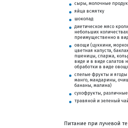
внутривенное
сыры, молочные продук
другие спосо
яйца всмятку
таргетная те
шоколад
что может 
диетическое мясо кроли
небольших количествах 
когда чаще
преимущественно в ви
какие преи
овощи (цуккини, морков
иммунотер
цветная капуста, бакла
пшеницы, спаржа, кольр
где можно 
виде и в виде салатов н
как получ
обработки в виде овощ
где и как х
спелые фрукты и ягоды 
манго, мандарины, очи
как происх
бананы, малина)
как оценит
сухофрукты, различные
гормонотера
травяной и зеленый ча
вопросы кото
симптоматическ
основные побо
Питание при лучевой те