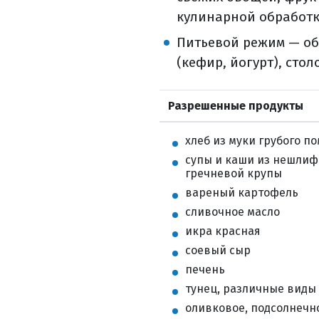
контактная л
кулинарной обработк
3d конформна
лучевая терап
Питьевой режим — об
лучевая терап
(кефир, йогурт), сто
стереотаксиче
общие против
Разрешенные продукты
частые побоч
питание на ф
хлеб из муки грубого п
супы и каши из нешлиф
химиотерапия п
гречневой крупы
основные при
вареный картофель
что такое вн
сливочное масло
основные при
икра красная
таргетная те
соевый сыр
химиотерапия/т
печень
цель лекарст
тунец, различные виды
что такое схе
оливковое, подсолнечно