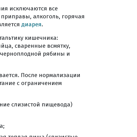
ния исключаются все
 приправы, алкоголь, горячая
вляется
диарея
.
тальтику кишечника:
яйца, сваренные всмятку,
з черноплодной рябины и
вается. После нормализации
тание с ограничением
ние слизистой пищевода)
а;
ая теплая пища (слизистые