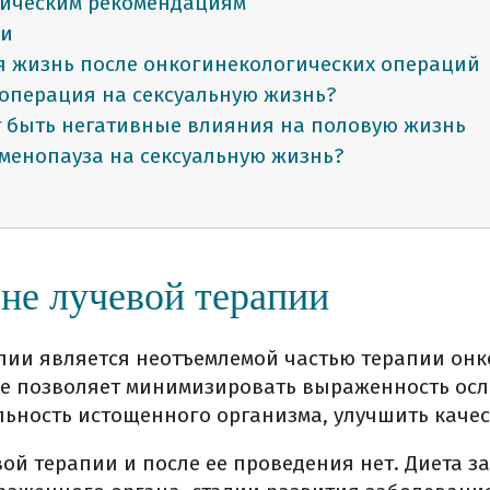
ническим рекомендациям
ни
я жизнь после онкогинекологических операций
 операция на сексуальную жизнь?
т быть негативные влияния на половую жизнь
 менопауза на сексуальную жизнь?
ническим рекомендациям (общая информация)
 яичники?
 функции яичников?
не лучевой терапии
кает рак яичников
птомы симптомы рака яичников
апии является неотъемлемой частью терапии он
е позволяет минимизировать выраженность ос
ия
льность истощенного организма, улучшить каче
(верификация) диагноза (общая информация)
ой терапии и после ее проведения нет. Диета за