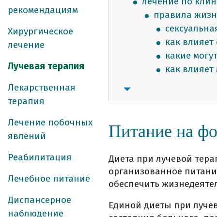
лечение по кли
рекомендациям
правила жиз
сексуальна
Хирургическое
как влияет
лечение
какие могу
Лучевая терапия
как влияет
лечение по кли
Лекарственная
из чего состоят
терапия
какие основные
Лечение побочных
рак яичников
Питание на фо
явлений
почему возни
основные сим
Реабилитация
Диета при лучевой тер
диагностика
организованное питани
классификац
Лечебное питание
обеспечить жизнедеяте
стадирование
Диспансерное
подтверждение 
Единой диеты при лучев
наблюдение