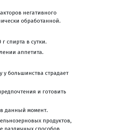
акторов негативного
нически обработанной.
и матки с придатками,
г спирта в сутки.
лении аппетита.
 у большинства страдает
предпочтения и готовить
и?
 в данный момент.
цельнозерновых продуктов,
же различных способов