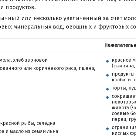
учевая терапия (брахитерапия)
и продуктов.
я лучевая терапия
ия, моделированная по интенсивности (imrt)
ычный или несколько увеличенный за счет мол
ия, корректируемая по изображениям (igrt)
ловых минеральных вод, овощных и фруктовых со
ская радиохирургия (срх)
опоказания к лучевой терапии
Нежелательн
ные эффекты лучевой терапии
оне лучевой терапии
омола, хлеб зерновой
красное м
(свинина,
ованного или коричневого риса, пшена,
ри раке яичников
продукты 
нципы хт при ря
колбасы, 
утрибрюшинная хт?
торты, пу
меняемые схемы при раке яичников
сокращает
некоторы
рапия рака яичников
живота (ч
аргетная терапия (общая информация)
соевые бо
венной терапии
перец, гр
 красной рыбы, селедка
ограничив
ма химиотерапии?
е и масло из семян льна
кислых фр