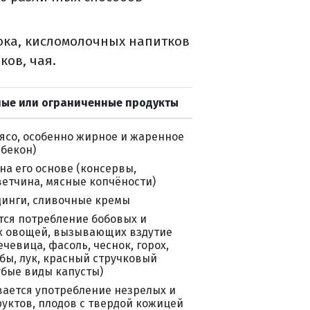
ока, кисломолочных напитков
ков, чая.
ые или ограниченные продукты
ясо, особенно жирное и жаренное
 бекон)
на его основе (консервы,
ветчина, мясные копчёности)
динги, сливочные кремы
ся потребление бобовых и
х овощей, вызывающих вздутие
ечевица, фасоль, чеснок, горох,
бы, лук, красный стручковый
убые виды капусты)
ается употребление незрелых и
уктов, плодов с твердой кожицей