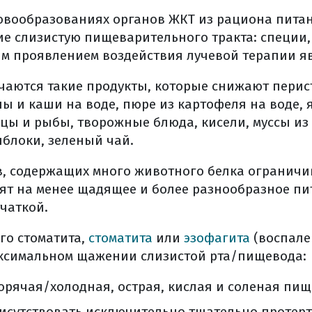
ых явлений (общая информация)
овообразованиях органов ЖКТ из рациона пита
е слизистую пищеварительного тракта: специи,
тация (общая информация)
ым проявлением воздействия лучевой терапии я
аблюдение
ижающие риск рака яичников
чаются такие продукты, которые снижают перис
аблюдение (общая информация)
ы и каши на воде, пюре из картофеля на воде, 
ованной литературы
ицы и рыбы, творожные блюда, кисели, муссы и
блоки, зеленый чай.
в, содержащих много животного белка ограничи
ят на менее щадящее и более разнообразное пи
тчаткой.
го стоматита,
стоматита
или
эзофагита
(воспале
аксимальном щажении слизистой рта/пищевода:
орячая/холодная, острая, кислая и соленая пищ
исутствовать исключительно тщательно протерт