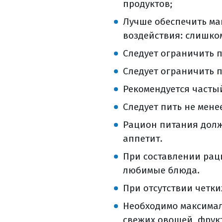
ранняя актив
продуктов;
особенности 
Лучше обеспечить ма
в больничной
воздействия: слишко
какие могут 
Следует ограничить п
резекции бол
лечебное питан
Следует ограничить п
лечебное питан
Рекомендуется часты
потребление 
Следует пить не менее
что можно и н
Рацион питания долж
общие правил
аппетит.
лучевая терапия
как проходит
При составлении рац
какие возмож
любимые блюда.
лучевая терапи
При отсутствии четки
виды лучевой
Необходимо максимал
дистанционна
свежих овощей, фрук