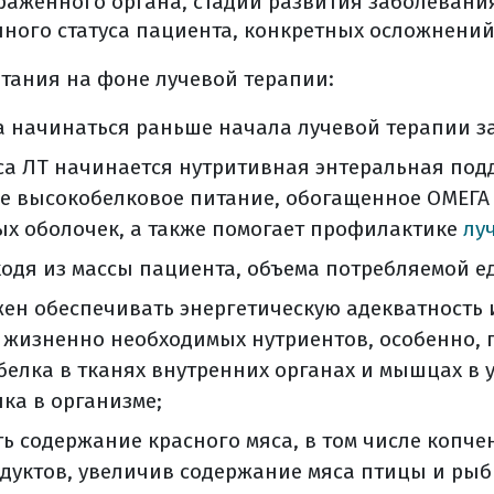
раженного органа, стадии развития заболевани
овки диагноза
ного статуса пациента, конкретных осложнений
ли выявление у больного онкологического забо
 акты
ания на фоне лучевой терапии:
я опухоли и патоморфологическое заключение
начинаться раньше начала лучевой терапии за 
енетическое тестирование: что это и зачем об э
рса ЛТ начинается нутритивная энтеральная под
полнить молекулярно-генетическое исследова
е высокобелковое питание, обогащенное ОМЕГА 
 свой морфологический материал?
х оболочек, а также помогает профилактике
лу
нить дома гистологические стекла и блоки?
ходя из массы пациента, объема потребляемой е
ичников
ен обеспечивать энергетическую адекватность 
ечение рака яичников
 жизненно необходимых нутриентов, особенно,
 операции
белка в тканях внутренних органах и мышцах в 
о операции
лка в организме;
рации
ции
ь содержание красного мяса, в том числе копче
операции (в реанимации)
дуктов, увеличив содержание мяса птицы и ры