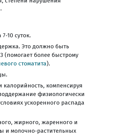
я, степени нарушения
.
левания
7-10 суток.
том нужно знать?
держка. Это должно быть
ние?
3 (помогает более быстрому
чевого стоматита
).
ды.
и калорийность, компенсируя
 поддержание физиологически
условиях ускоренного распада
ного, жирного, жаренного и
бы и молочно-растительных