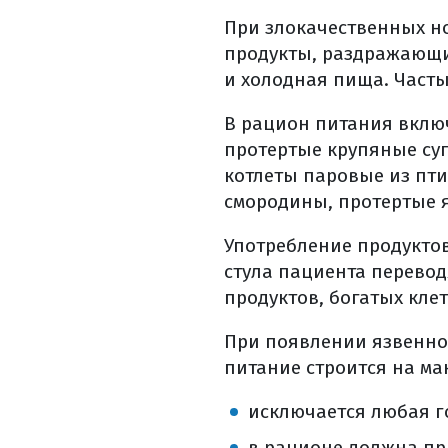
лечение побочн
При злокачественных н
реабилитация
продукты, раздражающи
уход и реабили
и холодная пища. Част
диспансерное н
факторы , сн
В рацион питания вклю
диспансерное н
протертые крупяные суп
список использ
котлеты паровые из пт
смородины, протертые я
Употребление продукто
стула пациента перевод
продуктов, богатых кле
При появлении язвенно
питание строится на м
исключается любая г
в рационе должна пр