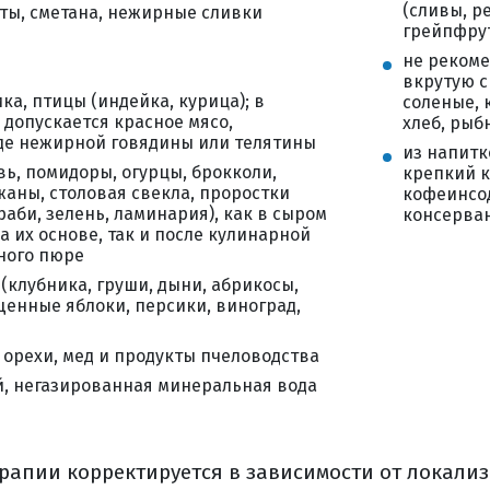
 введение химиотерапии
(сливы, р
ты, сметана, нежирные сливки
бы получения системной химиотерапии
грейпфрут
не рекоме
рапия
вкрутую с
стать мишенью для тт?
ка, птицы (индейка, курица); в
соленые, 
допускается красное мясо,
 применяется тт?
хлеб, рыб
де нежирной говядины или телятины
из напитк
мущества и недостатки тт?
ь, помидоры, огурцы, брокколи,
крепкий к
апия
жаны, столовая свекла, проростки
кофеинсо
аби, зелень, ламинария), как в сыром
выполнить молекулярно-генетическое исследо
консерван
а их основе, так и после кулинарной
ить свой морфологический материал?
ного пюре
ранить дома гистологические стекла и блоки?
(клубника, груши, дыни, абрикосы,
щенные яблоки, персики, виноград,
одит лечение таргетными препаратами?
ь эффективность лекарственного лечения?
 орехи, мед и продукты пчеловодства
пия
й, негазированная минеральная вода
рые нужно задать химиотерапевту
ая терапия
чные эффекты
рапии корректируется в зависимости от локали