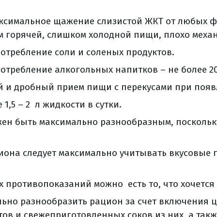
ация
питания после пангистерэктомии
ксимальное щажение слизистой ЖКТ от любых ф
 палате
м горячей, слишком холодной пищи, плохо меха
быть осложнения после расширенной экстирпаци
отребление соли и соленых продуктов.
ьшого сальника?
ие
отребление алкогольных напитков – не более 20 
ие (общая информация)
й и дробный прием пищи с перекусами при появ
жидкости во время лечения
 1,5 – 2 л жидкости в сутки.
ужно есть
ен быть максимально разнообразным, поскольку
а питания во время лечения
 рака яичников
 дистанционная лучевая терапия при ря?
иона следует максимально учитывать вкусовые 
ны нежелательные последствия лучевой терапи
я (общая информация)
х противопоказаний можно есть то, что хочется
 терапии
ьно разнообразить рацион за счет включения 
я лучевая терапия
тов и свежеприготовленных соков из них, а так