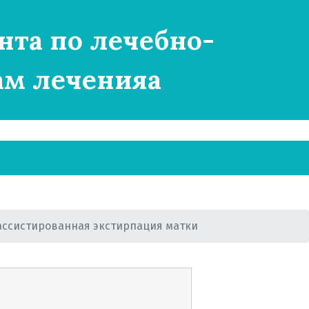
нта по лечебно-
ам леченияа
о знать?
ассистированная экстирпация матки