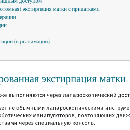
алищным доступом
ротомная) экстирпация матки с придатками
перации
ции
и
рации (в реанимации)
алате
ечение (общая информация)
ского лечения
 сообщить врачу накануне операции
рованная экстирпация матки
о операции
рации
же выполняются через лапароскопический дост
ой в больницу?
ции
рует не обычными лапароскопическими инструме
ботических манипуляторов, повторяющих движен
и
ствами через специальную консоль.
рации (в реанимации)