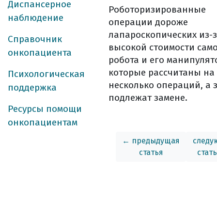
ранняя активац
Диспансерное
Роботоризированные
в больничной п
наблюдение
операции дороже
осложнения пос
лапароскопических из-
Справочник
борьба с болью
высокой стоимости сам
онкопациента
уход за послео
робота и его манипулят
физическая наг
которые рассчитаны на
Психологическая
лечебное питани
несколько операций, а 
поддержка
подлежат замене.
особенности пи
Ресурсы помощи
лечебное питани
онкопациентам
потребление жи
← предыдущая
что можно и ну
следу
статья
стат
общие правила 
лучевая терапия 
принципы лучев
как проходит в
как проходит д