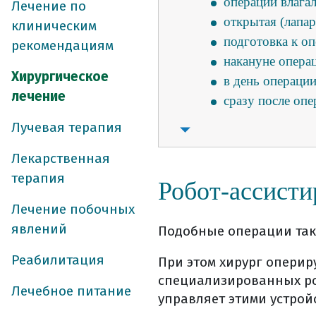
операции влаг
Лечение по
открытая (лапа
клиническим
подготовка к о
рекомендациям
накануне опера
Хирургическое
в день операци
лечение
сразу после опе
в больничной п
Лучевая терапия
хирургическое л
Лекарственная
виды хирургиче
терапия
что необходимо
Робот-ассисти
за две недели д
Лечение побочных
питание до опе
явлений
Подобные операции так
что взять с соб
Реабилитация
накануне опера
При этом хирург опери
специализированных ро
в день операци
Лечебное питание
управляет этими устрой
сразу после опе