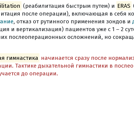
а фоне лучевой терапии ртм
ilitation
(реабилитация быстрым путем) и
ERAS
ри раке тела матки
литация после операции), включающая в себя к
миотерапии при ртм
тание
, отказ от рутинного применения зондов и
 в химиотерапии ртм
ия и вертикализация) пациентов уже с 1 – 2 сут
них послеоперационных осложнений, но сокращ
ные эффекты химиопрепаратов, применяемых в лечении
 (общая информация)
ерапии
ая гимнастика
начинается сразу после нормали
лучевая терапия
ации. Тактике дыхательной гимнастики в после
вая терапия (брахитерапия)
учается до операции.
лучевая терапия
, моделированная по интенсивности (imrt)
, корректируемая по изображениям (igrt)
ая радиохирургия (срх)
оказания к лучевой терапии
е эффекты лучевой терапии
е лучевой терапии