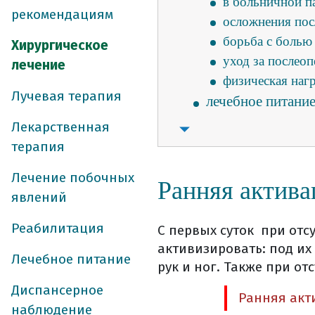
в больничной п
рекомендациям
осложнения пос
борьба с болью
Хирургическое
уход за послео
лечение
физическая наг
Лучевая терапия
лечебное питани
особенности пи
Лекарственная
лечебное питани
терапия
потребление жи
Лечение побочных
Ранняя актива
что можно и ну
явлений
общие правила 
лучевая терапия 
Реабилитация
С первых суток при отс
принципы лучев
активизировать: под их
Лечебное питание
как проходит в
рук и ног. Также при о
как проходит д
Диспансерное
Ранняя акти
какие возможны
наблюдение