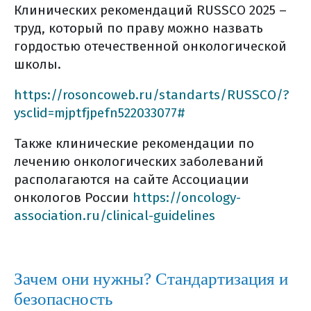
информация)
Клинических рекомендаций RUSSCO 2025 –
труд, который по праву можно назвать
потребление жидкости во время
гордостью отечественной онкологической
лечения
школы.
что можно и нужно есть
общие правила питания во время
https://rosoncoweb.ru/standarts/RUSSCO/?
лечения
ysclid=mjptfjpefn522033077#
лучевая терапия рака тела матки
Также клинические рекомендации по
принципы лучевой терапия при ртм
лечению онкологических заболеваний
как проходит внутриполостпая
располагаются на сайте Ассоциации
лучевая терапия при ртм
онкологов России
https://oncology-
как проходит дистанционная
association.ru/clinical-guidelines
лучевая терапия при ртм?
какие возможны нежелательные
последствия лучевой терапии?
Зачем они нужны? Стандартизация и
реабилитация на фоне лучевой
безопасность
терапии ртм