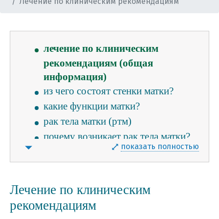
Лечение по клиническим рекомендациям
правила жизни
сексуальная жизнь после экстирпации
матки
лечение по клиническим
рекомендациям (общая
информация)
из чего состоят стенки матки?
какие функции матки?
рак тела матки (ртм)
почему возникает рак тела матки?
показать полностью
какие существуют типы развития
ртм?
как образуется ртм?
Лечение по клиническим
какие основные симптомы ртм?
рекомендациям
диагностка и верификация