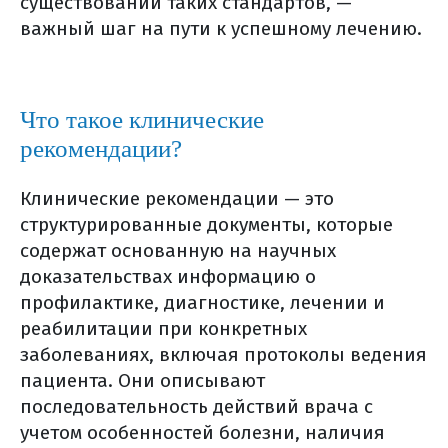
существовании таких стандартов, —
важный шаг на пути к успешному лечению.
операции влагалищным доступом
открытая (лапаротомная)
экстирпация матки с придатками
подготовка к операции
Что такое клинические
накануне операции
рекомендации?
в день операции
сразу после операции (в
Клинические рекомендации — это
реанимации)
структурированные документы, которые
содержат основанную на научных
в больничной палате
доказательствах информацию о
хирургическое лечение (общая
профилактике, диагностике, лечении и
информация)
реабилитации при конкретных
виды хирургического лечения
заболеваниях, включая протоколы ведения
что необходимо сообщить врачу
пациента. Они описывают
накануне операции
последовательность действий врача с
за две недели до операции
учетом особенностей болезни, наличия