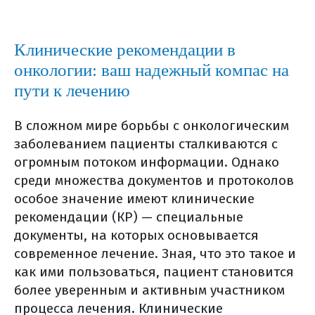
классификация
как ртм метастазирует?
Клинические рекомендации в
подтверждение (верификация)
онкологии: ваш надежный компас на
диагноза (общая информация)
пути к лечению
этапы постановки диагноза
подозрение или выявление у
В сложном мире борьбы с онкологическим
больного онкологического
заболеванием пациенты сталкиваются с
заболевания
огромным потоком информации. Однако
нормативные акты
среди множества документов и протоколов
сбор данных
особое значение имеют клинические
классификация опухоли и
рекомендации (КР) — специальные
патоморфологическое заключение
документы, на которых основывается
молекулярно-генетическое
современное лечение. Зная, что это такое и
тестирование: что это и зачем об
как ими пользоваться, пациент становится
этом нужно знать?
более уверенным и активным участником
процесса лечения. Клинические
где можно выполнить