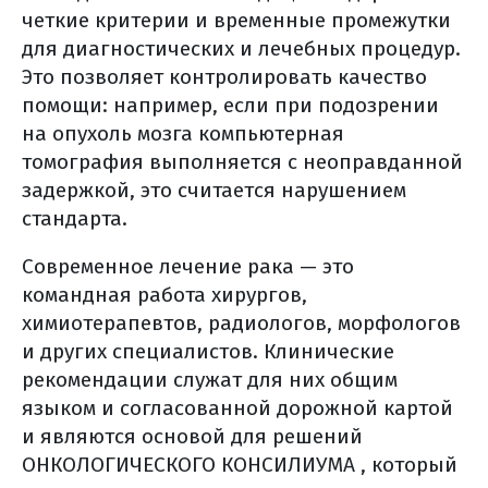
четкие критерии и временные промежутки
лучевая терапия, корректируемая
для диагностических и лечебных процедур.
по изображениям (igrt)
Это позволяет контролировать качество
стереотаксическая радиохирургия
помощи: например, если при подозрении
(срх)
на опухоль мозга компьютерная
общие противопоказания к
томография выполняется с неоправданной
лучевой терапии
задержкой, это считается нарушением
частые побочные эффекты лучевой
стандарта.
терапии
Современное лечение рака — это
питание на фоне лучевой терапии
командная работа хирургов,
лечение побочных явлений
химиотерапевтов, радиологов, морфологов
лечение побочных эффектов на
и других специалистов. Клинические
фоне комбинированного лечения
рекомендации служат для них общим
лечение побочных явлений (общая
языком и согласованной дорожной картой
информация)
и являются основой для решений
реабилитация
ОНКОЛОГИЧЕСКОГО КОНСИЛИУМА , который