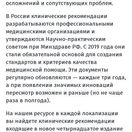
питание до операции
осложнений и сопутствующих проблем.
что взять с собой в больницу?
В России клинические рекомендации
накануне операции
разрабатываются профессиональными
в день операции
медицинскими организациями и
сразу после операции (в
утверждаются Научно-практическим
реанимации)
советом при Минздраве РФ. С 2019 года они
ранняя активация
стали обязательной основой для создания
в больничной палате
стандартов и критериев качества
осложнения после хирургического
медицинской помощи. Эти документы
лечения
регулярно обновляются — каждые три года,
борьба с болью
а при появлении значимых инноваций
пересмотр возможен и раньше (но не чаще
уход за послеоперационной раной
раза в полгода).
физическая нагрузка
лечебное питание
На нашем ресурсе в каждой локализации
особенности питания
вы найдете клинические рекомендации
лечебное питание (общая
входящие в новое четырнадцатое издание