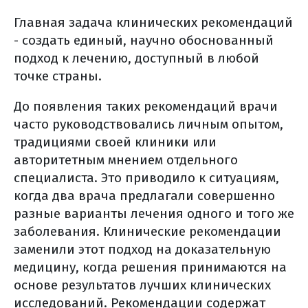
химиотерапия при раке тела матки
Главная задача клинических рекомендаций
особенности химиотерапии при ртм
- создать единый, научно обоснованный
основные схемы в химиотерапии
подход к лечению, доступный в любой
ртм
точке страны.
основные побочные эффекты
До появления таких рекомендаций врачи
химиопрепаратов, применяемых в
часто руководствовались личным опытом,
лечении рака тела матки
традициями своей клиники или
лучевая терапия (общая
авторитетным мнением отдельного
информация)
специалиста. Это приводило к ситуациям,
виды лучевой терапии
когда два врача предлагали совершенно
дистанционная лучевая терапия
разные варианты лечения одного и того же
контактная лучевая терапия
заболевания. Клинические рекомендации
(брахитерапия)
заменили этот подход на доказательную
медицину, когда решения принимаются на
3d конформная лучевая терапия
основе результатов лучших клинических
лучевая терапия, моделированная
исследований. Рекомендации содержат
по интенсивности (imrt)