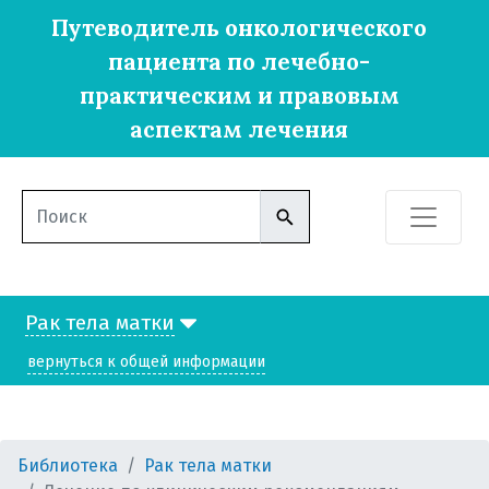
Путеводитель онкологического
пациента по лечебно-
практическим и правовым
аспектам лечения
Рак тела матки
вернуться к общей информации
рак тела матки
из чего состоит матка?
лечение по клиническим
Библиотека
Рак тела матки
рекомендациям