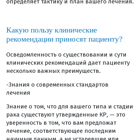
определяет тактику и план вашего лечения.
другие методы реабилитации
уход и реабилитация (общая
информация)
симптоматическая терапия
Какую пользу клинические
рекомендации приносят пациенту?
диспансерное наблюдение при ртм
диспансерное наблюдение (общая
Осведомленность о существовании и сути
информация)
клинических рекомендаций дает пациенту
список использованной литературы
несколько важных преимуществ.
-Знания о современных стандартов
лечения
Знание о том, что для вашего типа и стадии
рака существуют утвержденные КР, — это
уверенность в том, что вам предложат
лечение, соответствующее последним
научным данным, а не устаревшие или