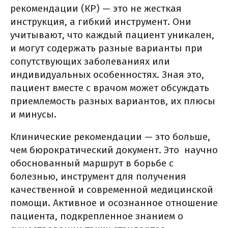
рекомендации (КР) — это не жесткая
молекулярно-генетическое
инструкция, а гибкий инструмент. Они
исследование?
учитывают, что каждый пациент уникален,
как получить свой
и могут содержать разные варианты при
морфологический материал?
сопутствующих заболеваниях или
где и как хранить
индивидуальных особенностях. Зная это,
дома гистологические стекла и
пациент вместе с врачом может обсуждать
блоки?
приемлемость разных вариантов, их плюсы
лечение рака тела матки
и минусы.
хирургическое лечение рака тела
Клинические рекомендации — это больше,
матки
чем бюрократический документ. Это научно
лапароскопическая экстирпация
обоснованный маршрут в борьбе с
матки с придатками
болезнью, инструмент для получения
какие существуют
качественной и современной медицинской
противопоказания к операции?
помощи. Активное и осознанное отношение
робот-ассистированная экстирпация
пациента, подкрепленное знанием о
матки