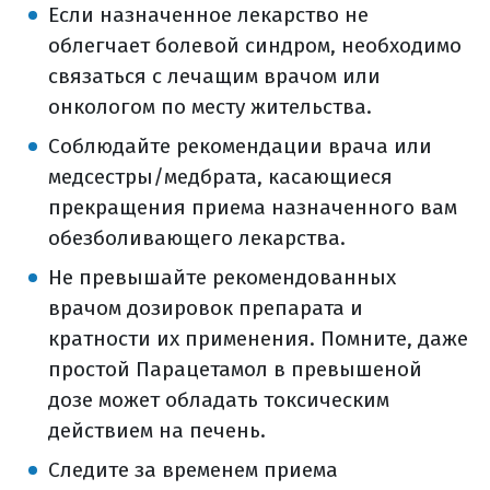
Если назначенное лекарство не
лучевая терапия (общая
облегчает болевой синдром, необходимо
информация)
связаться с лечащим врачом или
виды лучевой терапии
онкологом по месту жительства.
дистанционная лучевая терапия
Соблюдайте рекомендации врача или
контактная лучевая терапия
медсестры/медбрата, касающиеся
(брахитерапия)
прекращения приема назначенного вам
3d конформная лучевая терапия
обезболивающего лекарства.
лучевая терапия, моделированная
Не превышайте рекомендованных
по интенсивности (imrt)
врачом дозировок препарата и
лучевая терапия, корректируемая
кратности их применения. Помните, даже
по изображениям (igrt)
простой Парацетамол в превышеной
стереотаксическая радиохирургия
дозе может обладать токсическим
(срх)
действием на печень.
общие противопоказания к
лучевой терапии
Следите за временем приема