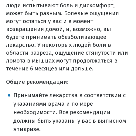
люди испытывают боль и дискомфорт,
принципы лучевой терапия при ртм
может быть разным. Болевые ощущения
как проходит внутриполостпая
могут остаться у вас и в момент
лучевая терапия при ртм
возвращения домой, и, возможно, вы
как проходит дистанционная
будете принимать обезболивающее
лучевая терапия при ртм?
лекарство. У некоторых людей боли в
какие возможны нежелательные
области разреза, ощущение стянутости или
последствия лучевой терапии?
ломота в мышцах могут продолжаться в
реабилитация на фоне лучевой
течение 6 месяцев или дольше.
терапии ртм
Общие рекомендации:
химиотерапия при раке тела матки
особенности химиотерапии при ртм
Принимайте лекарства в соответствии с
основные схемы в химиотерапии
указаниями врача и по мере
ртм
необходимости. Все рекомендации
основные побочные эффекты
должны быть указаны у вас в выписном
химиопрепаратов, применяемых в
эпикризе.
лечении рака тела матки