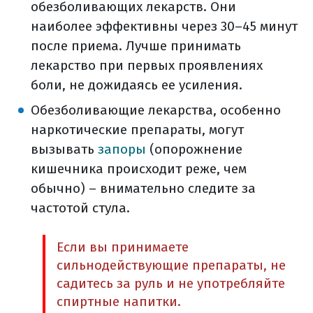
частые побочные эффекты лучевой
обезболивающих лекарств. Они
терапии
наиболее эффективны через 30–45 минут
питание на фоне лучевой терапии
после приема. Лучше принимать
лечение побочных явлений
лекарство при первых проявлениях
лечение побочных эффектов на
боли, не дожидаясь ее усиления.
фоне комбинированного лечения
Обезболивающие лекарства, особенно
лечение побочных явлений (общая
наркотические препараты, могут
информация)
вызывать
запоры
(опорожнение
реабилитация
кишечника происходит реже, чем
другие методы реабилитации
обычно) – внимательно следите за
уход и реабилитация (общая
частотой стула.
информация)
симптоматическая терапия
Если вы принимаете
сильнодействующие препараты, не
диспансерное наблюдение при ртм
садитесь за руль и не употребляйте
диспансерное наблюдение (общая
спиртные напитки.
информация)