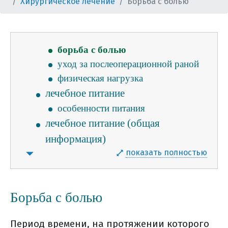
Хирургическое лечение
Борьба с болью
в больничной палате
осложнения после хирургического
лечения
борьба с болью
уход за послеоперационной раной
физическая нагрузка
лечебное питание
особенности питания
лечебное питание (общая
информация)
показать полностью
потребление жидкости во время
лечения
что можно и нужно есть
Борьба с болью
общие правила питания во время
лечения
Период времени, на протяжении которого
лучевая терапия рака тела матки