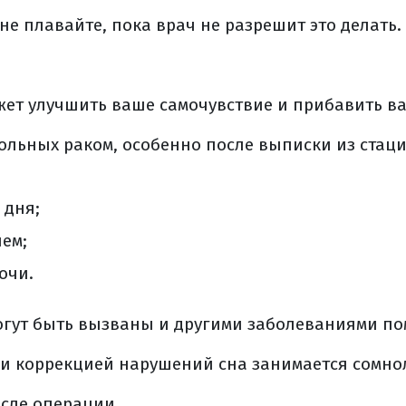
х явлений (общая информация)
не плавайте, пока врач не разрешит это делать.
реабилитации
ация (общая информация)
ет улучшить ваше самочувствие и прибавить ва
я терапия
блюдение при ртм
больных раком, особенно после выписки из ста
блюдение (общая информация)
ванной литературы
 дня;
ем;
очи.
огут быть вызваны и другими заболеваниями по
 и коррекцией нарушений сна занимается сомно
сле операции