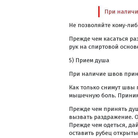
основные схемы
При наличи
основные побоч
лучевая терапия
Не позволяйте кому-либ
виды лучевой т
Прежде чем касаться р
дистанционная 
рук на спиртовой основ
контактная луче
3d конформная 
5) Прием душа
лучевая терапия
При наличие швов прин
лучевая терапия
стереотаксическ
Как только снимут швы 
общие противоп
мышечную боль. Приним
частые побочны
Прежде чем принять душ
питание на фон
вызвать раздражение. 
лечение побочны
Прежде чем одеться, да
лечение побочн
оставить рубец открыты