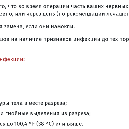
перационной раной
ого, что во время операции часть ваших нервны
рузка
вно, или через день (по рекомендации лечащег
е
я замена, если они намокли.
тания
е (общая информация)
ов на наличие признаков инфекции до тех пор,
дкости во время лечения
жно есть
нфекции:
питания во время лечения
рака тела матки
ой терапия при ртм
нутриполостпая лучевая терапия при ртм
истанционная лучевая терапия при ртм?
ры тела в месте разреза;
 нежелательные последствия лучевой терапии?
а фоне лучевой терапии ртм
и гнойные выделения из разреза;
ри раке тела матки
ь до 100,4 °F (38 °C) или выше.
миотерапии при ртм