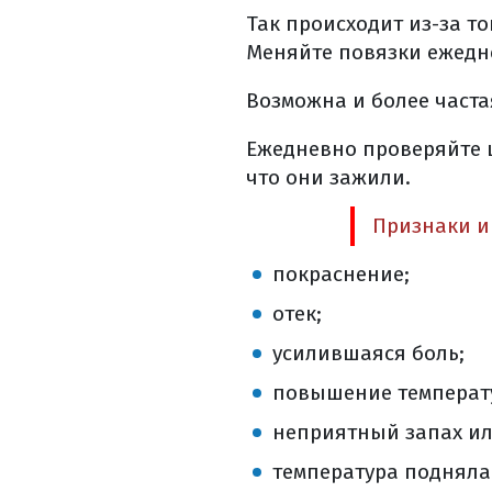
уход за послео
Так происходит из-за т
физическая наг
Меняйте повязки ежедне
лечебное питани
Возможна и более часта
особенности пи
лечебное питани
Ежедневно проверяйте ш
потребление жи
что они зажили.
что можно и ну
Признаки и
общие правила 
лучевая терапия 
покраснение;
принципы лучев
отек;
как проходит в
усилившаяся боль;
как проходит д
повышение температу
какие возможны
реабилитация н
неприятный запах ил
химиотерапия п
температура поднялас
особенности хи