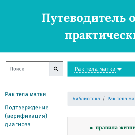
Путеводитель о
практическ
Рак тела матки
Рак тела матки
Библиотека
Рак тела ма
рак тела матки
Подтверждение
из чего состоит 
(верификация)
лечение по клин
диагноза
правила жизн