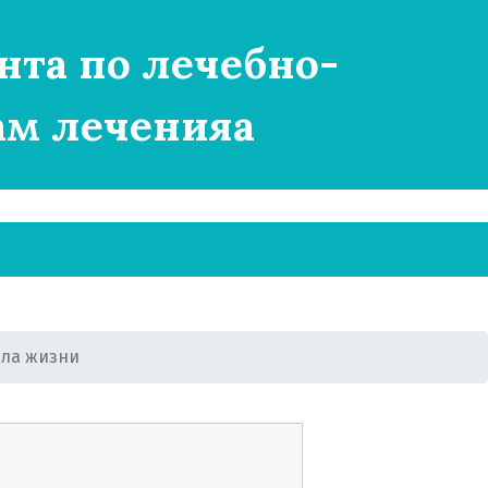
нта по лечебно-
ам леченияа
ла жизни