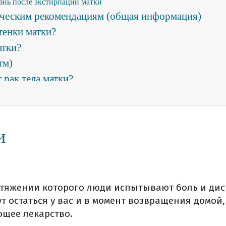
знь после экстирпации матки
ическим рекомендациям (общая информация)
стенки матки?
атки?
тм)
 рак тела матки?
т типы развития ртм?
тм?
симптомы ртм?
и
рификация
зирует?
верификация) диагноза (общая информация)
отяжении которого люди испытывают боль и дис
 остаться у вас и в момент возвращения домой, 
ки диагноза
щее лекарство.
 выявление у больного онкологического заболевания