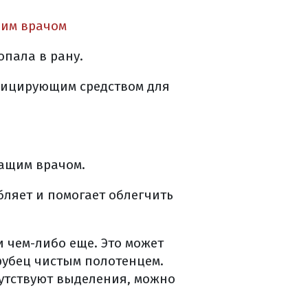
щим врачом
 рака тела матки
опала в рану.
нфицирующим средством для
ащим врачом.
ляет и помогает облегчить
и чем-либо еще. Это может
рубец чистым полотенцем.
сутствуют выделения, можно