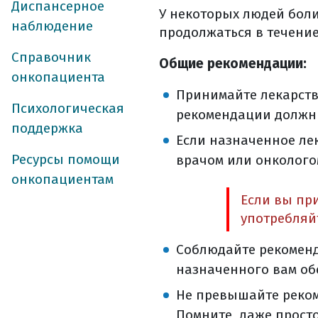
нормативные а
Диспансерное
У некоторых людей боли
сбор данных
наблюдение
продолжаться в течение
классификация 
Справочник
Общие рекомендации:
молекулярно-ген
онкопациента
где можно выпо
Принимайте лекарства
как получить 
Психологическая
рекомендации должны
где и как храни
поддержка
Если назначенное ле
лечение рака тел
Ресурсы помощи
врачом или онкологом
хирургическое ле
онкопациентам
лапароскопичес
Если вы пр
какие существу
употребляй
робот-ассистир
операции влаг
Соблюдайте рекомен
открытая (лапа
назначенного вам об
подготовка к о
Не превышайте реком
накануне опера
Помните, даже прост