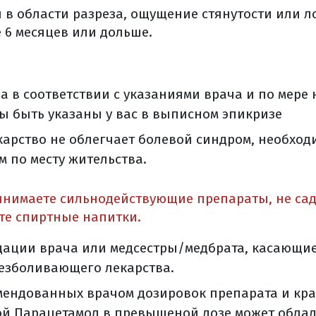
кты
 в области разреза, ощущение стянутости или л
 6 месяцев или дольше.
опухоли и патоморфологическое заключение
етическое тестирование: что это и зачем об этом нужн
лнить молекулярно-генетическое исследование?
 в соответствии с указаниями врача и по мере 
свой морфологический материал?
 быть указаны у вас в выписном эпикризе
ть дома гистологические стекла и блоки?
карство не облегчает болевой синдром, необход
а матки
 по месту жительства.
чение рака тела матки
кая экстирпация матки с придатками
инимаете сильнодействующие препараты, не сади
ют противопоказания к операции?
те спиртные напитки.
ованная экстирпация матки
алищным доступом
дации врача или медсестры/медбрата, касающи
ротомная) экстирпация матки с придатками
езболивающего лекарства.
перации
ендованных врачом дозировок препарата и кра
ции
ой Парацетамол в превышеной дозе может облад