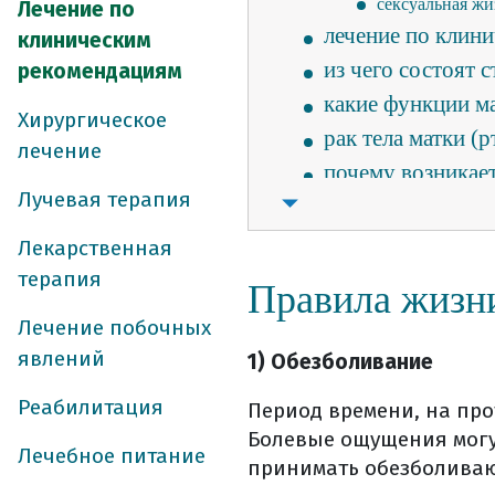
сексуальная жи
Лечение по
лечение по клин
клиническим
из чего состоят 
рекомендациям
какие функции м
Хирургическое
рак тела матки (р
лечение
почему возникает
Лучевая терапия
какие существую
как образуется р
Лекарственная
какие основные 
терапия
Правила жизн
диагностка и ве
Лечение побочных
классификация
явлений
1) Обезболивание
как ртм метаста
подтверждение (
Реабилитация
Период времени, на пр
Болевые ощущения могут
этапы постанов
Лечебное питание
принимать обезболиваю
подозрение или