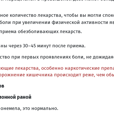
и
рации (в реанимации)
ное количество лекарства, чтобы вы могли спо
алате
боли при увеличении физической активности яв
ечение (общая информация)
 приема обезболивающих лекарств.
ского лечения
 сообщить врачу накануне операции
ы через 30–45 минут после приема.
о операции
рации
тво при первых проявлениях боли, не дожидаяс
ой в больницу?
ции
ющие лекарства, особенно наркотические преп
орожнение кишечника происходит реже, чем об
и
рации (в реанимации)
ов
ия
алате
ционной раной
ле хирургического лечения
 онемела, это нормально.