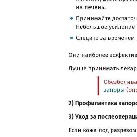
в день операци
на печень.
сразу после опе
Принимайте достаточ
в больничной п
Небольшое усиление 
хирургическое л
Следите за временем
виды хирургиче
что необходимо
Они наиболее эффективн
за две недели д
питание до опе
Лучше принимать лекарс
что взять с соб
накануне опера
Обезболива
запоры
(оп
в день операци
сразу после опе
2) Профилактика запор
ранняя активац
в больничной п
3) Уход за послеопера
осложнения пос
Если кожа под разрезом
борьба с болью