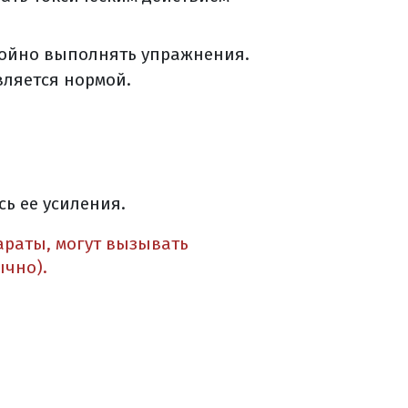
койно выполнять упражнения.
ляется нормой.
ь ее усиления.
араты, могут вызывать
ычно).