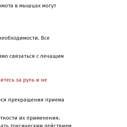
омота в мышцах могут
о знать?
необходимости. Все
имо связаться с лечащим
тесь за руль и не
еся прекращения приема
тности их применения.
ать токсическим действием