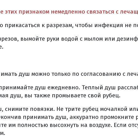
 в химиотерапии ртм
е этих признаком немедленно связаться с леча
ные эффекты химиопрепаратов, применяемых в лечении
 (общая информация)
о прикасаться к разрезам, чтобы инфекция не п
ерапии
азрезов, вымойте руки водой с мылом или дези
лучевая терапия
е.
вая терапия (брахитерапия)
лучевая терапия
, моделированная по интенсивности (imrt)
имать душ можно только по согласованию с леч
, корректируемая по изображениям (igrt)
ая радиохирургия (срх)
принимайте душ ежедневно. Теплый душ расслаб
оказания к лучевой терапии
ая душ, вы также промываете свой рубец.
е эффекты лучевой терапии
, снимите повязки. Не трите рубец мочалкой ил
е лучевой терапии
Окончив принимать душ, аккуратно промокните 
х явлений
йте им полностью высохнуть на воздухе. Если от
ых эффектов на фоне комбинированного лечения
м.