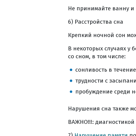
лечение побочны
Не принимайте ванну и 
реабилитация
другие методы 
6) Расстройства сна
уход и реабилит
Крепкий ночной сон мож
симптоматическа
диспансерное на
В некоторых случаях у 
диспансерное на
со сном, в том числе:
список использо
сонливость в течение
трудности с засыпани
пробуждение среди н
Нарушения сна также м
ВАЖНО!!!: диагностикой
7)
Нарушение памяти
по