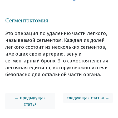
(брахитерапия)
3d конформная лучевая
терапия
Сегментэктомия
лучевая терапия,
моделированная по
Это операция по удалению части легкого,
интенсивности (imrt)
называемой сегментом. Каждая из долей
лучевая терапия,
легкого состоит из нескольких сегментов,
имеющих свою артерию, вену и
корректируемая по
сегментарный бронх. Это самостоятельная
изображениям (igrt)
легочная единица, которую можно иссечь
стереотаксическая
безопасно для остальной части органа.
радиохирургия (срх)
общие противопоказания к
лучевой терапии
← предыдущая
следующая статья →
частые побочные эффекты
статья
лучевой терапии
питание на фоне лучевой