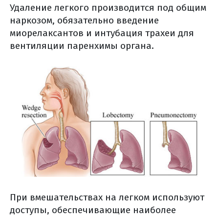
стадирование
Удаление легкого производится под общим
подтверждение (верификация)
наркозом, обязательно введение
диагноза (общая информация)
миорелаксантов и интубация трахеи для
вентиляции паренхимы органа.
этапы постановки диагноза
подозрение или выявление у
больного онкологического
заболевания
нормативные акты
сбор данных
классификация опухоли и
патоморфологическое
заключение
молекулярно-генетическое
тестирование: что это и зачем
об этом нужно знать?
При вмешательствах на легком используют
где можно выполнить
доступы, обеспечивающие наиболее