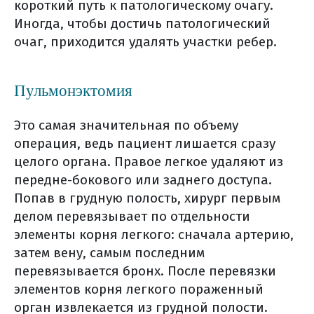
короткий путь к патологическому очагу.
молекулярно-генетическое
Иногда, чтобы достичь патологический
исследование?
очаг, приходится удалять участки ребер.
как получить свой
морфологический материал?
где и как хранить
Пульмонэктомия
дома гистологические стекла и
блоки?
Это самая значительная по объему
операция, ведь пациент лишается сразу
хирургическое лечение рака
целого органа. Правое легкое удаляют из
легких
передне-бокового или заднего доступа.
лапароскопические операции
Попав в грудную полость, хирург первым
открытые операции
делом перевязывает по отдельности
подготовка к операции
элементы корня легкого: сначала артерию,
за две недели до операции
затем вену, самым последним
накануне операции
перевязывается бронх. После перевязки
в день операции
элементов корня легкого пораженный
сразу после операции (в
орган извлекается из грудной полости.