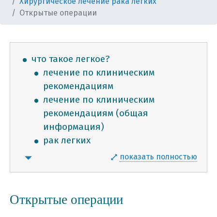
Хирургическое лечение рака легких
Открытые операции
что такое легкое?
лечение по клиническим
рекомендациям
лечение по клиническим
рекомендациям (общая
информация)
рак легких
причины развития рака легких
показать полностью
основные симптомы рака
легких
диагноз и его верификация
Открытые операции
классификация tnm