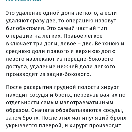
реанимации)
ранняя активация
Это удаление одной доли легкого, а если
в больничной палате
удаляют сразу две, то операцию назовут
осложнения после
билобэктомия. Это самый частый тип
хирургического лечения
операции на легких. Правое легкое
включает три доли, левое – две. Верхнюю и
борьба с болью
среднюю доли правого и верхнюю долю
уход за послеоперационной
левого извлекают из передне-бокового
раной
доступа, удаление нижней доли легкого
физическая нагрузка
производят из задне-бокового.
правила жизни
лечебное питание после
После раскрытия грудной полости хирург
операций на грудной клетке
находит сосуды и бронх, перевязывая их по
лечебное питание (общая
отдельности самым малотравматичным
информация)
образом. Сначала обрабатываются сосуды,
затем бронх. После этих манипуляций бронх
потребление жидкости во
укрывается плеврой, и хирург производит
время лечения