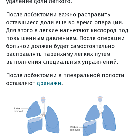
удаление доли легкого.
что можно и нужно есть
общие правила питания во
После лобэктомии важно расправить
время лечения
оставшиеся доли еще во время операции.
лучевая терапия рака легкого
Для этого в легкие нагнетают кислород под
принципы лучевой терапии
повышенным давлением. После операции
виды лучевой терапии при
больной должен будет самостоятельно
раке легкого
расправлять паренхиму легких путем
выполнения специальных упражнений.
наиболее частые осложнения
лучевой терапии при раке
После лобэктомии в плевральной полости
легких
оставляют
дренажи
.
лучевая терапия (общая
информация)
виды лучевой терапии
дистанционная лучевая
терапия
контактная лучевая терапия