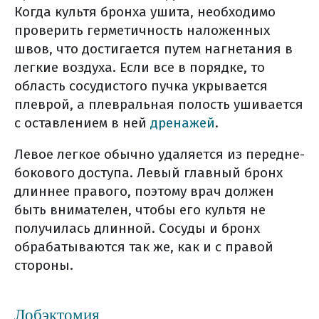
реанимации)
Когда культя бронха ушита, необходимо
ранняя активизация
проверить герметичность наложенных
возможные осложнения после
швов, что достигается путем нагнетания в
операции на легких
легкие воздуха. Если все в порядке, то
область сосудистого пучка укрывается
в больничной палате
плеврой, а плевральная полость ушивается
хирургическое лечение (общая
с оставлением в ней
дренажей
.
информация)
виды хирургического лечения
Левое легкое обычно удаляется из передне-
что необходимо сообщить
бокового доступа. Левый главный бронх
врачу накануне операции
длиннее правого, поэтому врач должен
за две недели до операции
быть внимателен, чтобы его культя не
питание до операции
получилась длинной. Сосуды и бронх
что взять с собой в больницу?
обрабатываются так же, как и с правой
стороны.
накануне операции
в день операции
сразу после операции (в
Лобэктомия