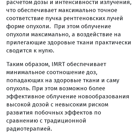
расчетом дозы и интенсивности излучения,
как оценить эффективность
что обеспечивает максимально точное
лекарственного лечения?
соответствие пучка рентгеновских лучей
гормонотерапия
форме опухоли. При этом облучение
вопросы которые нужно задать
опухоли максимально, а воздействие на
химиотерапевту
прилегающие здоровые ткани практически
основные побочные эффекты
сводится к нулю.
основные побочные эффекты
Таким образом, IMRT обеспечивает
комбинированного лечения
минимальное соотношение доз,
лечение побочных явлений (общая
попадающих на здоровые ткани и саму
информация)
опухоль. При этом возможно более
реабилитация
эффективное облучение новообразования
высокой дозой с невысоким риском
уход и реабилитация (общая
развития побочных эффектов по
информация)
сравнению с традиционной
диспансерное наблюдение
радиотерапией.
диспансерное наблюдение (общая