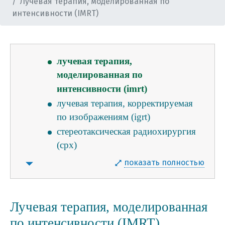
Лучевая терапия, моделированная по
дистанционная лучевая терапия
интенсивности (IMRT)
контактная лучевая терапия
(брахитерапия)
3d конформная лучевая терапия
лучевая терапия,
моделированная по
интенсивности (imrt)
лучевая терапия, корректируемая
по изображениям (igrt)
стереотаксическая радиохирургия
(срх)
общие противопоказания к
показать полностью
лучевой терапии
частые побочные эффекты лучевой
терапии
Лучевая терапия, моделированная
питание на фоне лучевой терапии
по интенсивности (IMRT)