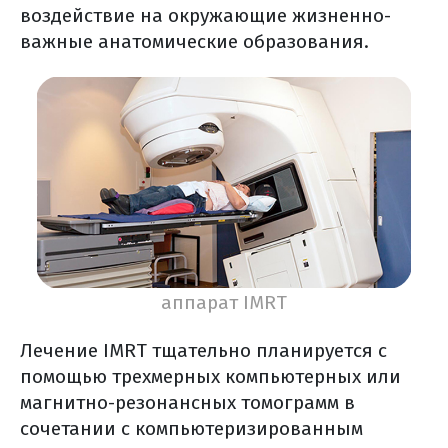
воздействие на окружающие жизненно-
химиотерапии
важные анатомические образования.
другие способы получения
системной химиотерапии
таргетная терапия
что может стать мишенью для тт?
когда чаще применяется тт?
какие преимущества и недостатки тт?
иммунотерапия
где можно выполнить молекулярно-
генетическое исследование?
аппарат IMRT
как получить свой
морфологический материал?
Лечение IMRT тщательно планируется с
где и как хранить
помощью трехмерных компьютерных или
дома гистологические стекла и блоки?
магнитно-резонансных томограмм в
как происходит лечение таргетными
сочетании с компьютеризированным
препаратами?