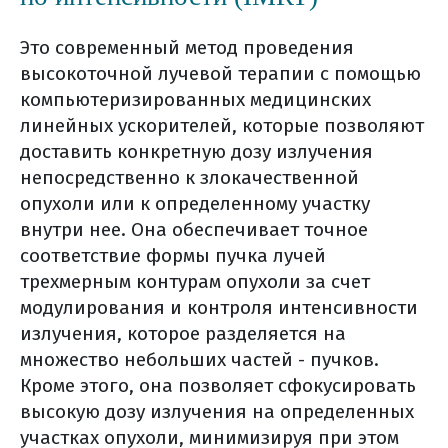
химиотерапия при раке легкого
схемы химиотерапии
Это современный метод проведения
немелкоклеточного рака легких
высокоточной лучевой терапии с помощью
схемы химиотерапии
компьютеризированных медицинских
мелкоклеточного рака легких
линейных ускорителей, которые позволяют
доставить конкретную дозу излучения
таргетная терапия при
непосредственно к злокачественной
немелкоклеточном раке легкого
опухоли или к определенному участку
когда проводят молекулярно-
внутри нее. Она обеспечивает точное
генетическое тестирование?
соответствие формы пучка лучей
мутация в гене egfr
трехмерным контурам опухоли за счет
основные схемы таргетной терапии
модулирования и контроля интенсивности
химиотерапия/таргетная терапия
излучения, которое разделяется на
(общая информация)
множество небольших частей - пучков.
цель лекарственной терапии
Кроме этого, она позволяет сфокусировать
высокую дозу излучения на определенных
что такое схема химиотерапии?
участках опухоли, минимизируя при этом
внутривенное введение