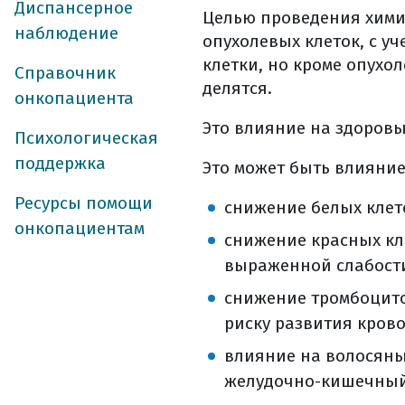
Диспансерное
какие преимуще
Целью проведения химио
наблюдение
иммунотерапи
опухолевых клеток, с у
где можно вып
клетки, но кроме опухо
Справочник
как получить 
делятся.
онкопациента
где и как хран
Это влияние на здоровы
Психологическая
как происходи
поддержка
как оценить э
Это может быть влияние
гормонотерапи
Ресурсы помощи
снижение белых клет
вопросы которы
онкопациентам
реабилитация
снижение красных кл
уход и реабилит
выраженной слабост
диспансерное на
снижение тромбоцитов
профилактика 
риску развития кровот
фототипы кожи
влияние на волосяны
что должно нас
желудочно-кишечный 
самостоятельна