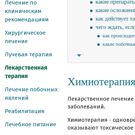
какие препарат
Лечение по
какие осложнен
клиническим
как действует т
рекомендациям
чего ждать, есл
Хирургическое
как происходи
лечение
какие побочные
как оценить эф
Лучевая терапия
как лечение вли
Лекарственная
химиотерапия/та
терапия
Химиотерапия
цель лекарствен
что такое схем
Лечение побочных
внутривенное в
явлений
Лекарственное лечение 
другие способы
заболеваний.
Реабилитация
таргетная терап
Химиотерапия - одновр
что может стат
Лечебное питание
оказывают токсическое 
когда чаще при