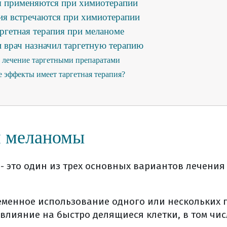
ы применяются при химиотерапии
ия встречаются при химиотерапии
аргетная терапия при меланоме
и врач назначил таргетную терапию
т лечение таргетными препаратами
 эффекты имеет таргетная терапия?
фективность лекарственного лечения?
яет на опухоль (критерии recist)?
ргетная терапия (общая информация)
 меланомы
ной терапии
а химиотерапии?
ведение химиотерапии
- это один из трех основных вариантов лечения
 получения системной химиотерапии
ия
еменное использование одного или нескольких 
ь мишенью для тт?
влияние на быстро делящиеся клетки, в том чис
меняется тт?