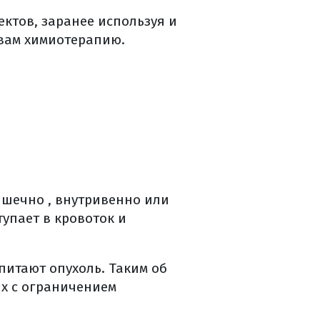
ктов, заранее используя и
вам химиотерапию.
ышечно , внутривенно или
тупает в кровоток и
питают опухоль. Таким об
х с ограничением