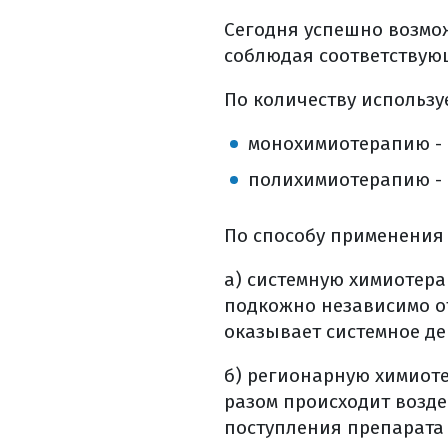
лечение побоч
Сегодня успешно возмож
диспансерное на
соблюдая соответствую
список использо
По количеству использ
монохимиотерапию - 
полихимиотерапию - 
По способу применения
а) системную химиотера
подкожно независимо от
оказывает системное де
б) регионарную химиоте
разом происходит возд
поступления препарата 