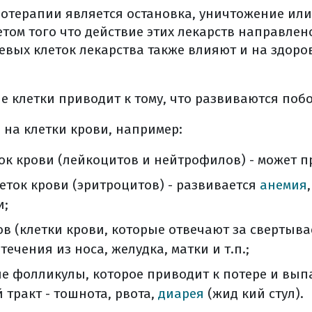
ства и недостатки тт?
терапии является остановка, уничтожение или 
я
четом того что действие этих лекарств направле
олнить молекулярно-генетическое исследование?
левых клеток лекарства также влияют и на здоро
свой морфологический материал?
ить дома гистологические стекла и блоки?
е клетки приводит к тому, что развиваются поб
т лечение таргетными препаратами?
ффективность лекарственного лечения?
 на клетки крови, например:
я
ок крови (лейкоцитов и нейтрофилов) - может 
е нужно задать химиотерапевту
еток крови (эритроцитов) - развивается
анемия
ация (общая информация)
и;
блюдение при меланоме кожи
 (клетки крови, которые отвечают за свертывае
меланомы
ечения из носа, желудка, матки и т.п.;
 и их характеристики
е фолликулы, которое приводит к потере и вып
торожить и заставить обратиться к врачу
тракт - тошнота, рвота,
диарея
(жид кий стул).
я диагностика