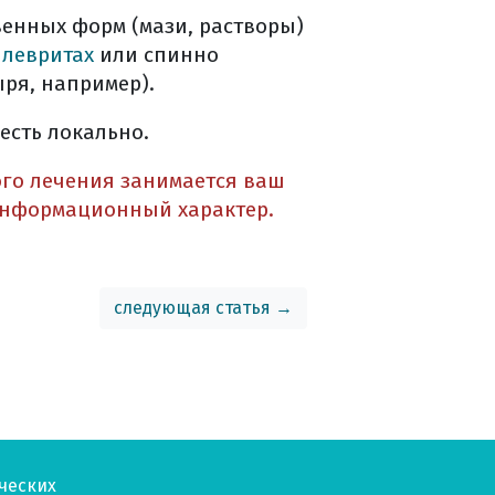
венных форм (мази, растворы)
плевритах
или спинно
ря, например).
есть локально.
ого лечения занимается ваш
информационный характер.
следующая статья →
ческих