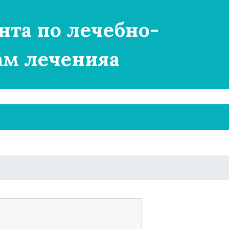
нта по лечебно-
ам леченияа