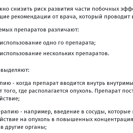
ных явлений
но снизить риск развития части побочных эффе
блюдение (общая информация)
щие рекомендации от врача, который проводит 
ванной литературы
уемых препаратов различают:
использование одно го препарата;
использование нескольких препаратов.
 выделяют:
пию - когда препарат вводится внутрь внутрим
 того, где располагается опухоль. Препарат пос
йствие;
рапию - например, введение в сосуды, которые 
ействие на опухоль в повышенных концентрация
в другие органы;