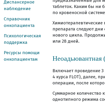
предназначенные для ме
Диспансерное
как оценить э
таблеток. Каким бы ни 
наблюдение
гормонотерапи
по кровеносной системе 
вопросы которы
Справочник
таргетная терапи
Химиотерапевтические 
онкопациента
препарата следуют дни 
основные побочн
нового цикла. Продолжит
Психологическая
лечение побочны
или 28 дней.
поддержка
реабилитация
уход и реабилит
Ресурсы помощи
Неоадьювантная 
диспансерное на
онкопациентам
диспансерное на
Включает проведение 3 
симптоматическа
4 курса FLOT), далее, 
список использо
операции, после которой
Суммарное количество 
однотипного режима сос