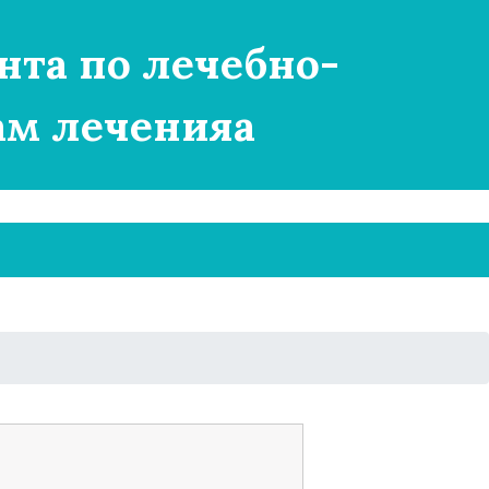
нта по лечебно-
ам леченияа