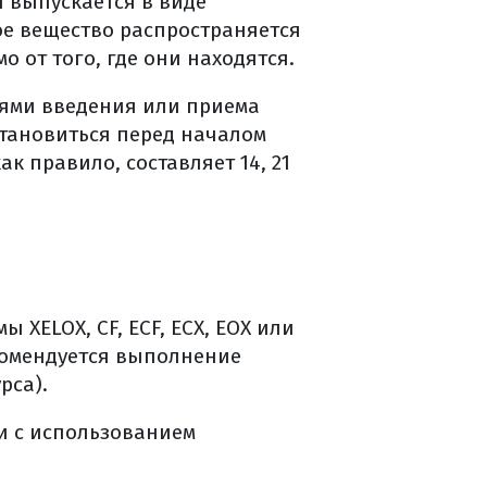
 выпускается в виде
ое вещество распространяется
 от того, где они находятся.
нями введения или приема
становиться перед началом
к правило, составляет 14, 21
XELOX, CF, ECF, ECX, EОХ или
екомендуется выполнение
рса).
и с использованием