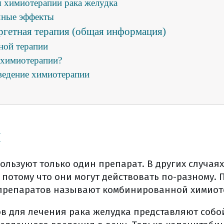
 химиотерапии рака желудка
чные эффекты
ргетная терапия (общая информация)
ной терапии
а химиотерапии?
ведение химиотерапии
 получения системной химиотерапии
ия
ь мишенью для тт?
я
меняется тт?
ства и недостатки тт?
я
ользуют только один препарат. В других случа
олнить молекулярно-генетическое исследование?
 потому что они могут действовать по-разному. 
свой морфологический материал?
препаратов называют комбинированной химиот
ить дома гистологические стекла и блоки?
в для лечения рака желудка представляют собо
т лечение таргетными препаратами?