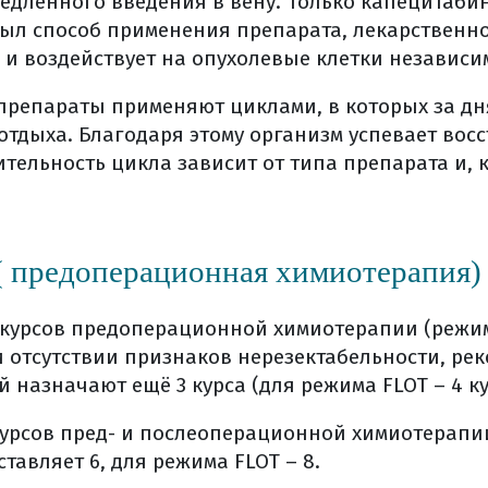
дленного введения в вену. Только капецитабин
ффективность лекарственного лечения?
был способ применения препарата, лекарственн
я
и воздействует на опухолевые клетки независимо
е нужно задать химиотерапевту
я
препараты применяют циклами, в которых за д
отдыха. Благодаря этому организм успевает вос
ые эффекты комбинированного лечения
ельность цикла зависит от типа препарата и, ка
х явлений (общая информация)
ация (общая информация)
( предоперационная химиотерапия)
блюдение
блюдение (общая информация)
курсов предоперационной химиотерапии (режимы 
я терапия
при отсутствии признаков нерезектабельности, р
ванной литературы
 назначают ещё 3 курса (для режима FLOT – 4 ку
курсов пред- и послеоперационной химиотерапи
тавляет 6, для режима FLOT – 8.