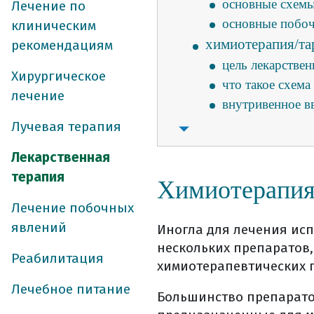
основные схемы
Лечение по
основные побо
клиническим
химиотерапия/та
рекомендациям
цель лекарствен
Хирургическое
что такое схем
лечение
внутривенное в
другие способы
Лучевая терапия
таргетная терап
Лекарственная
что может стат
терапия
Химиотерапи
когда чаще при
какие преимуще
Лечение побочных
иммунотерапи
явлений
Иногла для лечения исп
где можно вып
нескольких препаратов,
Реабилитация
как получить 
химиотерапевтических 
где и как хран
Лечебное питание
Большинство препарато
как происходи