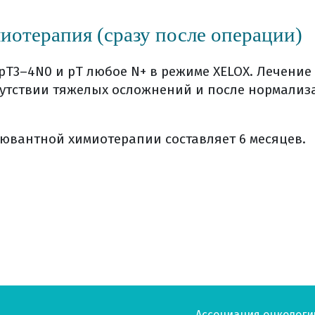
отерапия (сразу после операции)
pT3–4N0 и pT любое N+ в режиме XELOX. Лечение
сутствии тяжелых осложнений и после нормали
ювантной химиотерапии составляет 6 месяцев.
Ассоциация онкологи