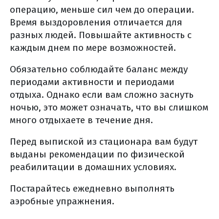
стереотаксическая радиохирургия
операцию, меньше сил чем до операции.
(срх)
Время выздоровления отличается для
общие противопоказания к
разных людей. Повышайте активность с
лучевой терапии
каждым днем по мере возможностей.
частые побочные эффекты лучевой
Обязательно соблюдайте баланс между
терапии
периодами активности и периодами
питание на фоне лучевой терапии
отдыха. Однако если вам сложно заснуть
химиотерапия / таргетная терапия
ночью, это может означать, что вы слишком
рака поджелудочной железы
много отдыхаете в течение дня.
схемы химиотерапии
Перед выпиской из стационара вам будут
таргетная терапия
выданы рекомендации по физической
химиотерапия/таргетная терапия
реабилитации в домашних условиях.
(общая информация)
цель лекарственной терапии
Постарайтесь ежедневно выполнять
аэробные упражнения.
что такое схема химиотерапии?
внутривенное введение