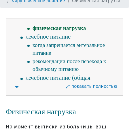
Хирургическое лечение
Физическая нагрузка
лечения
борьба с болью
уход за послеоперационной раной
физическая нагрузка
лечебное питание
когда запрещается энтеральное
питание
рекомендации после перехода к
обычному питанию
лечебное питание (общая
информация)
показать полностью
потребление жидкости во время
лечения
Физическая нагрузка
что можно и нужно есть
общие правила питания во время
На момент выписки из больницы ваш
лечения