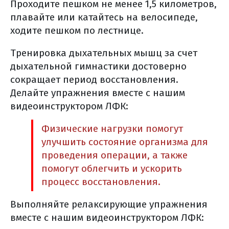
Проходите пешком не менее 1,5 километров,
химиотерапии
плавайте или катайтесь на велосипеде,
другие способы получения
ходите пешком по лестнице.
системной химиотерапии
Тренировка дыхательных мышц за счет
таргетная терапия
дыхательной гимнастики достоверно
что может стать мишенью для тт?
сокращает период восстановления.
когда чаще применяется тт?
Делайте упражнения вместе с нашим
какие преимущества и недостатки тт?
видеоинструктором ЛФК:
иммунотерапия
где можно выполнить молекулярно-
Физические нагрузки помогут
генетическое исследование?
улучшить состояние организма для
как получить свой
проведения операции, а также
морфологический материал?
помогут облегчить и ускорить
процесс восстановления.
где и как хранить
дома гистологические стекла и блоки?
Выполняйте релаксирующие упражнения
как происходит лечение таргетными
вместе с нашим видеоинструктором ЛФК:
препаратами?