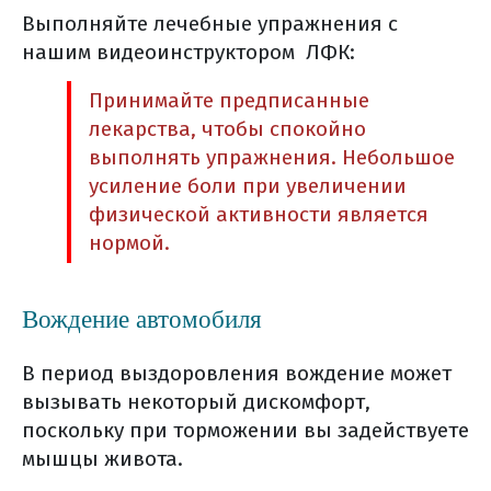
Выполняйте лечебные упражнения с
как оценить эффективность
лекарственного лечения?
нашим видеоинструктором ЛФК:
гормонотерапия
Принимайте предписанные
вопросы которые нужно задать
лекарства, чтобы спокойно
химиотерапевту
выполнять упражнения. Небольшое
основные побочные эффекты
усиление боли при увеличении
препаратов лечения рака
физической активности является
поджелудочной железы
нормой.
лечение побочных явлений (общая
информация)
Вождение автомобиля
реабилитация
другие методы реабилитации
В период выздоровления вождение может
уход и реабилитация (общая
вызывать некоторый дискомфорт,
поскольку при торможении вы задействуете
информация)
мышцы живота.
диспансерное наблюдение