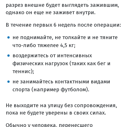
разрез внешне будет выглядеть зажившим,
лучевая терапия рака
однако он еще не заживет внутри.
поджелудочной железы
кибер-нож в лечении рпж
В течение первых 6 недель после операции:
стереотаксическая лучевая терапия
не поднимайте, не толкайте и не тяните
лучевая терапия (общая
что-либо тяжелее 4,5 кг;
информация)
воздержитесь от интенсивных
виды лучевой терапии
физических нагрузок (таких как бег и
дистанционная лучевая терапия
теннис);
контактная лучевая терапия
(брахитерапия)
не занимайтесь контактными видами
спорта (например футболом).
3d конформная лучевая терапия
лучевая терапия, моделированная
по интенсивности (imrt)
Не выходите на улицу без сопровождения,
пока не будете уверены в своих силах.
лучевая терапия, корректируемая
по изображениям (igrt)
Обычно у человека, перенесшего