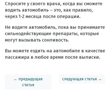
диспансерное наблюдение (общая
Спросите у своего врача, когда вы сможете
информация)
водить автомобиль – это, как правило,
симптоматическая терапия
через 1-2 месяца после операции.
желтуха
Не водите автомобиль, пока вы принимаете
тонкокишечная непроходимость
сильнодействующие препараты, которые
болевой синдром
могут вызывать сонливость.
асцит
Вы можете ездить на автомобиле в качестве
профилактика рпж
пассажира в любое время после выписки.
список использованной литературы
← предыдущая
следующая статья →
статья