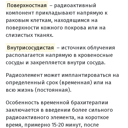
болевой синдром
Поверхностная
– радиоактивный
асцит
компонент прикладывают напрямую к
раковым клеткам, находящимся на
профилактика рпж
поверхности кожного покрова или на
список использованной литературы
слизистых тканях.
Внутрисосудистая
– источник облучения
располагается напрямую в кровеносные
сосуды и закрепляется внутри сосуда.
Радиоэлемент может имплантироваться на
определенный срок (временная) или на
всю жизнь (постоянная).
Особенность временной брахитерапии
заключается в введении более сильного
радиоактивного элемента, на короткое
время, примерно 15-20 минут, после