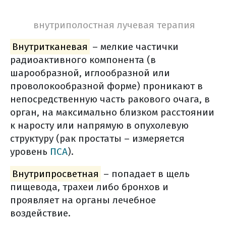
основные побочные эффекты
внутриполостная лучевая терапия
препаратов лечения рака
поджелудочной железы
Внутритканевая
– мелкие частички
лечение побочных явлений (общая
радиоактивного компонента (в
информация)
шарообразной, иглообразной или
реабилитация
проволокообразной форме) проникают в
непосредственную часть ракового очага, в
другие методы реабилитации
орган, на максимально близком расстоянии
уход и реабилитация (общая
к наросту или напрямую в опухолевую
информация)
структуру (рак простаты – измеряется
диспансерное наблюдение
уровень
ПСА
).
диспансерное наблюдение (общая
Внутрипросветная
– попадает в щель
информация)
пищевода, трахеи либо бронхов и
симптоматическая терапия
проявляет на органы лечебное
желтуха
воздействие.
тонкокишечная непроходимость