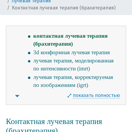
Лучевая терапия
лучевая терапия (общая
Контактная лучевая терапия (брахитерапия)
информация)
виды лучевой терапии
дистанционная лучевая терапия
контактная лучевая терапия
(брахитерапия)
3d конформная лучевая терапия
лучевая терапия, моделированная
по интенсивности (imrt)
лучевая терапия, корректируемая
по изображениям (igrt)
стереотаксическая радиохирургия
показать полностью
(срх)
общие противопоказания к
лучевой терапии
Контактная лучевая терапия
частые побочные эффекты лучевой
(брахитерапия)