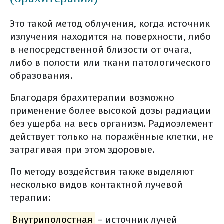
терапии
питание на фоне лучевой терапии
Это такой метод облучения, когда источник
химиотерапия / таргетная терапия
излучения находится на поверхности, либо
рака поджелудочной железы
в непосредственной близости от очага,
либо в полости или ткани патологического
схемы химиотерапии
образования.
таргетная терапия
химиотерапия/таргетная терапия
Благодаря брахитерапии возможно
(общая информация)
применение более высокой дозы радиации
цель лекарственной терапии
без ущерба на весь организм. Радиоэлемент
действует только на поражённые клетки, не
что такое схема химиотерапии?
затрагивая при этом здоровые.
внутривенное введение
химиотерапии
По методу воздействия также выделяют
другие способы получения
несколько видов контактной лучевой
системной химиотерапии
терапии:
таргетная терапия
Внутриполостная
– источник лучей
что может стать мишенью для тт?