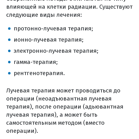
другие способы получения
влияющей на клетки радиации. Существуют
системной химиотерапии
следующие виды лечения:
таргетная терапия
протонно-лучевая терапия;
что может стать мишенью для тт?
когда чаще применяется тт?
ионно-лучевая терапия;
какие преимущества и недостатки тт?
электронно-лучевая терапия;
иммунотерапия
гамма-терапия;
где можно выполнить молекулярно-
генетическое исследование?
рентгенотерапия.
как получить свой
морфологический материал?
Лучевая терапия может проводиться до
где и как хранить
операции (неоадъювантная лучевая
дома гистологические стекла и блоки?
терапия), после операции (адьювантная
лучевая терапия), а может быть
как происходит лечение таргетными
самостоятельным методом (вместо
препаратами?
операции).
как оценить эффективность