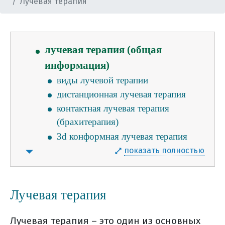
Лучевая терапия
поджелудочной железы
кибер-нож в лечении рпж
стереотаксическая лучевая терапия
лучевая терапия (общая
информация)
виды лучевой терапии
дистанционная лучевая терапия
контактная лучевая терапия
(брахитерапия)
3d конформная лучевая терапия
лучевая терапия, моделированная
показать полностью
по интенсивности (imrt)
лучевая терапия, корректируемая
по изображениям (igrt)
Лучевая терапия
стереотаксическая радиохирургия
Лучевая терапия – это один из основных
(срх)