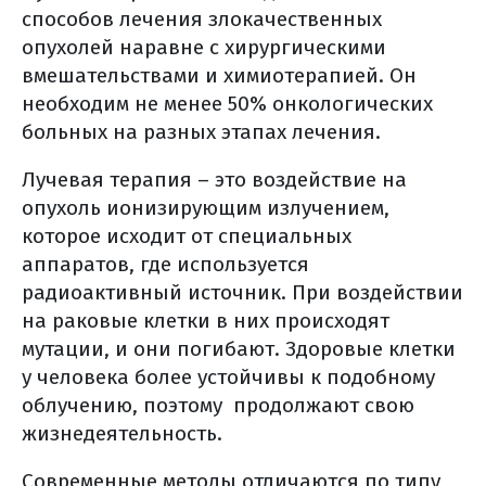
способов лечения злокачественных
общие противопоказания к
опухолей наравне с хирургическими
лучевой терапии
вмешательствами и химиотерапией. Он
частые побочные эффекты лучевой
необходим не менее 50% онкологических
терапии
больных на разных этапах лечения.
питание на фоне лучевой терапии
химиотерапия / таргетная терапия
Лучевая терапия – это воздействие на
опухоль ионизирующим излучением,
рака поджелудочной железы
которое исходит от специальных
схемы химиотерапии
аппаратов, где используется
таргетная терапия
радиоактивный источник. При воздействии
химиотерапия/таргетная терапия
на раковые клетки в них происходят
(общая информация)
мутации, и они погибают. Здоровые клетки
цель лекарственной терапии
у человека более устойчивы к подобному
что такое схема химиотерапии?
облучению, поэтому продолжают свою
внутривенное введение
жизнедеятельность.
химиотерапии
Современные методы отличаются по типу