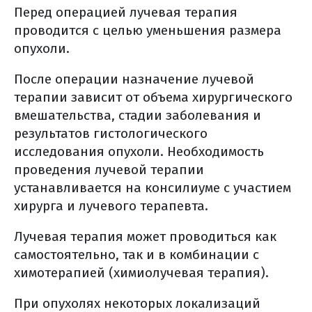
лекарственного лечения?
Перед операцией лучевая терапия
гормонотерапия
проводится с целью уменьшения размера
вопросы которые нужно задать
опухоли.
химиотерапевту
После операции назначение лучевой
основные побочные эффекты
терапии зависит от объема хирургического
препаратов лечения рака
вмешательства, стадии заболевания и
поджелудочной железы
результатов гистологического
лечение побочных явлений (общая
исследования опухоли. Необходимость
информация)
проведения лучевой терапии
реабилитация
устанавливается на консилиуме с участием
другие методы реабилитации
хирурга и лучевого терапевта.
уход и реабилитация (общая
Лучевая терапия может проводиться как
информация)
самостоятельно, так и в комбинации с
диспансерное наблюдение
химотерапией (химиолучевая терапия).
диспансерное наблюдение (общая
При опухолях некоторых локализаций
информация)