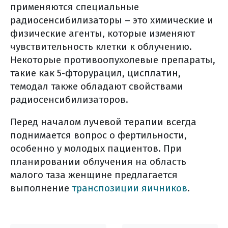
применяются специальные
симптоматическая терапия
радиосенсибилизаторы – это химические и
желтуха
физические агенты, которые изменяют
тонкокишечная непроходимость
чувствительность клетки к облучению.
болевой синдром
Некоторые противоопухолевые препараты,
асцит
такие как 5-фторурацил, цисплатин,
профилактика рпж
темодал также обладают свойствами
радиосенсибилизаторов.
список использованной литературы
Перед началом лучевой терапии всегда
поднимается вопрос о фертильности,
особенно у молодых пациентов. При
планировании облучения на область
малого таза женщине предлагается
выполнение
транспозиции яичников
.