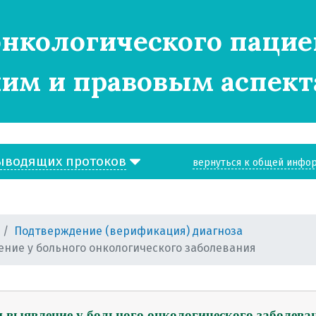
нкологического пацие
им и правовым аспект
ическим рекомендациям
ическим рекомендациям (общая информация)
ечени
ыводящих протоков
вернуться к общей инфо
ечени
печени
 печени
Подтверждение (верификация) диагноза
ние у больного онкологического заболевания
верификация) диагноза (общая информация)
ки диагноза
и выявление у больного онкологического заболева