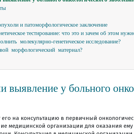
кты
опухоли и патоморфологическое заключение
етическое тестирование: что это и зачем об этом нужн
лнить молекулярно-генетическое исследование?
свой морфологический материал?
ть дома гистологические стекла и блоки?
ечение
аблация (рча)
ная химиоэмболизация (тахэ)
и выявление у больного онк
и
ация
тания после операции на печени
т его на консультацию в первичный онкологичес
ие медицинской организации для оказания ему
 послеоперационном периоде
ощи. Консультация в медицинской организации