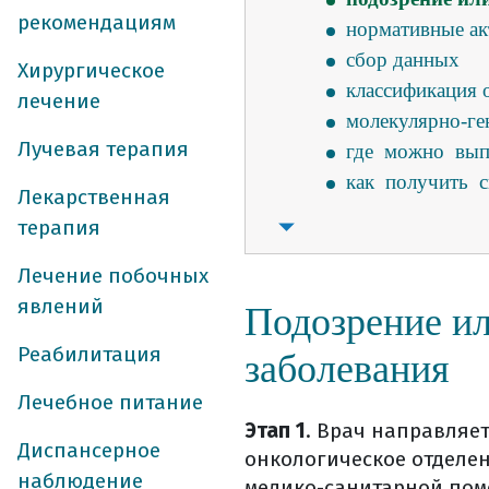
рекомендациям
нормативные а
сбор данных
Хирургическое
классификация 
лечение
молекулярно-ген
Лучевая терапия
где можно выпо
как получить 
Лекарственная
где и как храни
терапия
хирургическое л
Лечение побочных
радиочастотная 
явлений
трансартериаль
Подозрение ил
резекция печен
Реабилитация
заболевания
ранняя активиз
особенности пи
Лечебное питание
Этап 1
. Врач направляе
после операции
Диспансерное
онкологическое отделен
реабилитация в
наблюдение
медико-санитарной пом