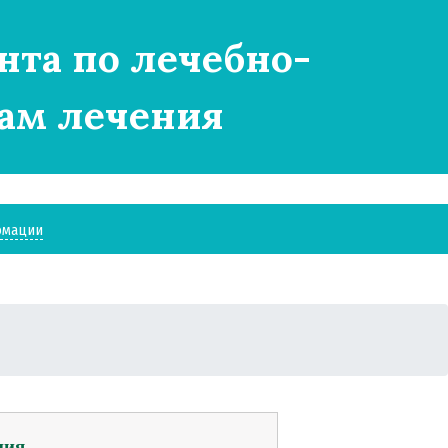
нта по лечебно-
ам лечения
рмации
ния