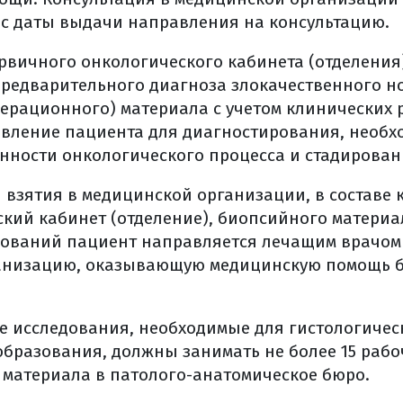
ле операций на печени
̆ с даты выдачи направления на консультацию.
ечение (общая информация)
ского лечения
ервичного онкологического кабинета (отделения)
 сообщить врачу накануне операции
предварительного диагноза злокачественного н
о операции
перационного) материала с учетом клинических 
рации
авление пациента для диагностирования, необх
нности онкологического процесса и стадирован
ой в больницу?
ции
 взятия в медицинской организации, в составе 
и
кий кабинет (отделение), биопсийного матери
рации (в реанимации)
ований пациент направляется лечащим врачом 
ия
анизацию, оказывающую медицинскую помощь б
алате
ле хирургического лечения
е исследования, необходимые для гистологичес
бразования, должны занимать не более 15 рабоч
перационной раной
 материала в патолого-анатомическое бюро.
рузка