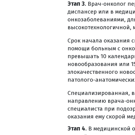
лечебное питание
Этап 3
. Врач-онколог п
как правильно п
диспансер или в медиц
онкозаболеваниями, для
лечебное питани
высокотехнологичной, 
потребление жи
что можно и ну
Срок начала оказания с
общие правила 
помощи больным с онко
лучевая терапия 
превышать 10 календарн
лучевая терапия
новообразования или 15
злокачественного новоо
виды лучевой т
патолого-анатомических
дистанционная 
контактная луче
Специализированная, в
3d конформная 
направлению врача-онк
лучевая терапия
специалиста при подозр
лучевая терапия
оказания ему скорой м
стереотаксическ
Этап 4
. В медицинской
общие противоп