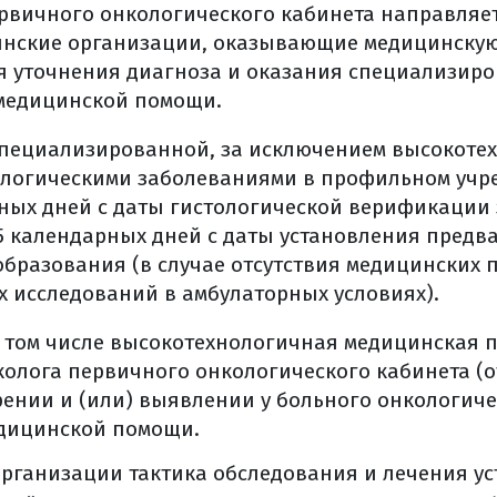
 при раке печени
ервичного онкологического кабинета направляет
итаться
инские организации, оказывающие медицинску
 уточнения диагноза и оказания специализиров
е (общая информация)
медицинской помощи.
дкости во время лечения
жно есть
пециализированной, за исключением высокотех
питания во время лечения
логическими заболеваниями в профильном учр
рака печени
ых дней с даты гистологической верификации
 (общая информация)
 календарных дней с даты установления предв
бразования (в случае отсутствия медицинских 
ерапии
 исследований в амбулаторных условиях).
лучевая терапия
вая терапия (брахитерапия)
 том числе высокотехнологичная медицинская 
лучевая терапия
олога первичного онкологического кабинета (о
, моделированная по интенсивности (imrt)
ении и (или) выявлении у больного онкологиче
, корректируемая по изображениям (igrt)
едицинской помощи.
ая радиохирургия (срх)
 организации тактика обследования и лечения у
оказания к лучевой терапии