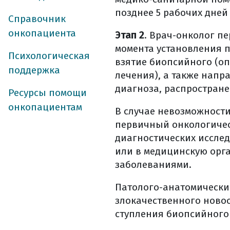
осложнения пос
позднее 5 рабочих днеи
хирургическое л
Справочник
виды хирургиче
онкопациента
Этап 2
. Врач-онколог п
что необходимо
момента установления 
Психологическая
за две недели д
взятие биопсийного (о
поддержка
питание до опе
лечения), а также напр
диагноза, распростране
что взять с соб
Ресурсы помощи
накануне опера
онкопациентам
В случае невозможности
в день операци
первичный онкологичес
сразу после опе
диагностических исслед
ранняя активац
или в медицинскую орг
в больничной п
заболеваниями.
осложнения пос
Патолого-анатомически
борьба с болью
злокачественного новоо
уход за послео
ступления биопсийного
физическая наг